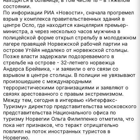
находятся в больнице, в том числе 18 – в тяжелом
состоянии.
По инфориации РИА «Новости», сначала прогремел
взрыв у комплекса правительственных зданий в
центре Осло, где находится канцелярия премьер-
министра, а через несколько часов мужчина в
полицейской форме открыл стрельбу в молодежном
лагере правящей Норвежской рабочей партии на
острове Утёйя недалеко от норвежской столицы.
Позже власти задержали подозреваемого в
стрельбе на острове - 32-летнего норвежца
Андерса Брейвика, - и заявили о его связи со
взрывом в центре столицы. В полиции не увязывают
произошедшее с международными
террористическими организациями и заявляют о
связях арестованного с правым экстремизмом.
Между тем, сегодня в интервью «Интерфакс-
Туризму» директор представительства московского
представительства Национального офиса по
туризму Норвегии Ольга Филиппенко отметила, что
пока нет признаков, что теракт отрицательно
повлиял на поток иностранных туристов в
Норвегию.