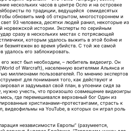
ние нескольких часов в центре Осло и на островке
лейбористы по традиции, ведущейся семидесятых
чтобы обновить миф об открытом, многостороннем и
свет 93 человека, десятки людей ранил, некоторые из
ой норвежской истории. Эксперты по серийным
и удар сразу в нескольких местах с потрясающей
стливчики, которым удалось выжить в этой бойне и
ти безмятежен во время убийств. С той же самой
в удалось его заблокировать.
 его жест был необходим, – любитель видеоигр. Он
orld of Warcraft), населенную воителями Альянса и
ятью миллионами пользователей. По мнению экспертов
нструмент для понимания того, как действуют и
зировал и задумывал свой план, в упоении сидя за
у, нужно учесть, что произошло совмещение видеоигры
смесь, где перемешивался верховный бог Один из
лированные христианами–протестантами, страсть к
л, видеофильмы на YouTube, в которых он играл роль
кларация независимости Европы” (разумеется,