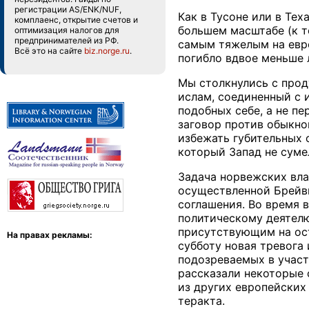
регистрации AS/ENK/NUF,
Как в Тусоне или в Тех
комплаенс, открытие счетов и
большем масштабе (к т
оптимизация налогов для
предпринимателей из РФ.
самым тяжелым на евро
Всё это на сайте
biz.norge.ru
.
погибло вдвое меньше 
Мы столкнулись с прод
ислам, соединенный с 
подобных себе, а не пе
заговор против обыкно
избежать губительных 
который Запад не суме
Задача норвежских вла
осуществленной Брейви
соглашения. Во время 
политическому деятелю
присутствующим на ост
На правах рекламы:
субботу новая тревога
подозреваемых в участ
рассказали некоторые 
из других европейских
теракта.