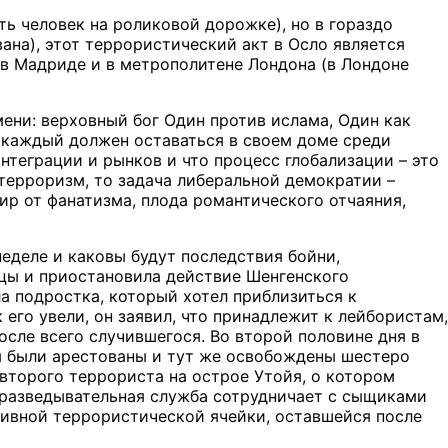
ть человек на роликовой дорожке), но в гораздо
на), этот террористический акт в Осло является
в Мадриде и в метрополитене Лондона (в Лондоне
ени: верховный бог Один против ислама, Один как
о каждый должен оставаться в своем доме среди
интеграции и рынков и что процесс глобализации – это
терроризм, то задача либеральной демократии –
ир от фанатизма, плода романтического отчаяния,
неделе и каковы будут последствия бойни,
цы и приостановила действие Шенгенского
а подростка, который хотел приблизиться к
его увели, он заявил, что принадлежит к лейбористам,
сле всего случившегося. Во второй половине дня в
ня были арестованы и тут же освобождены шестеро
второго террориста на острое Утойя, о котором
 разведывательная служба сотрудничает с сыщиками
тивной террористической ячейки, оставшейся после