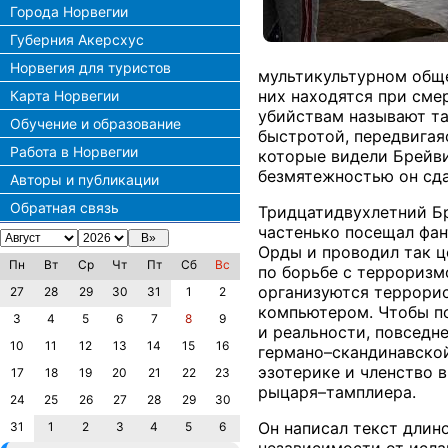
Города Норвегии
Губерния Акерсхус
Норвегия для туристов
мультикультурном обще
них находятся при сме
Карта Норвегии
убийствам называют так
Обучение и образование
быстротой, передвигая
Работа в Норвегии
которые видели Брейви
безмятежностью он сда
Авторы и публикации
Обратная связь
Тридцатидвухлетний Бр
частенько посещал фан
Орды и проводил так ц
Пн
Вт
Ср
Чт
Пт
Сб
Вс
по борьбе с терроризм
организуются террорис
27
28
29
30
31
1
2
компьютером. Чтобы по
3
4
5
6
7
8
9
и реальности, повседн
10
11
12
13
14
15
16
германо–скандинавской
эзотерике и членство 
17
18
19
20
21
22
23
рыцаря–тамплиера.
24
25
26
27
28
29
30
Он написал текст длин
31
1
2
3
4
5
6