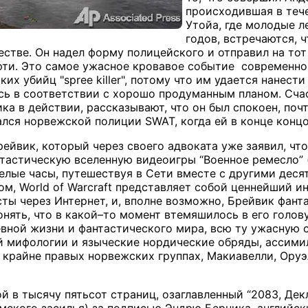
происходившая в тече
Утойа, где молодые 
годов, встречаются, 
стве. Он надел форму полицейского и отправил на тот 
рти. Это самое ужасное кровавое событие современн
их убийц "spree killer", потому что им удается нанест
сь в соответствии с хорошо продуманным планом. Сча
ка в действии, рассказывают, что он был спокоен, поч
лся норвежской полиции SWAT, когда ей в конце концо
ейвик, который через своего адвоката уже заявил, что
тастическую вселенную видеоигры “Военное ремесло” (W
елые часы, путешествуя в Сети вместе с другими дес
ом, World of Warcraft представляет собой ценнейший и
ты через Интернет, и, вполне возможно, Брейвик фанта
нять, что в какой–то момент втемяшилось в его голов
евной жизни и фантастического мира, всю ту ужасную 
 мифологии и языческие нордические обряды, ассими
в крайне правых норвежских группах, Макиавелли, Оруэ
ой в тысячу пятьсот страниц, озаглавленный “2083, Де