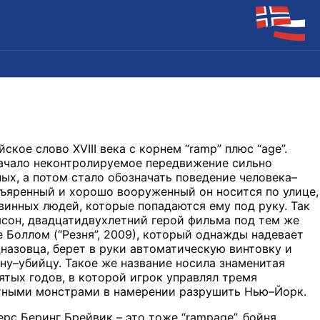
йское слово XVIII века с корнем “ramp” плюс “age”.
ачало неконтролируемое передвижение сильно
х, а потом стало обозначать поведение человека–
зъяренный и хорошо вооруженный он носится по улице,
овинных людей, которые попадаются ему под руку. Так
мсон, двадцатидвухлетний герой фильма под тем же
е Боллом (“Резня”, 2009), который однажды надевает
азовца, берет в руки автоматическую винтовку и
у–убийцу. Такое же название носила знаменитая
тых годов, в которой игрок управлял тремя
ными монстрами в намерении разрушить Нью–Йорк.
ерс Беринг Брейвик – это тоже “rampage”, бойня,