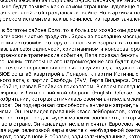
мского засилья) за подписью Эндрю Берника, английск
 мне будут помнить как о самом страшном чудовище по
вая к европейской гражданской войне. Но в архивах 
 риском исламизма, как выяснилось из первых заявлен
 в богатом районе Осло, то в большом хозяйском доме 
логически чистые продукты. Здесь за последние месяц
ления автобомбы, которую он потом и взорвал в столи
 называл себя одиночкой, христианином и консерваторо
орвежские трагические события, Папа призвал бежать
что нашим ответом на это нагромождение зла будет де
а, течение норвежских правых популистов, а недавно 
SIOE со штаб–квартирой в Лондоне, к партии Истинных 
кого акта, к партии Свободы (PVV) Герта Вилдерса. Эт
о бойне, назвав Брейвика психопатом. В своем последн
улярности Лиги английской обороны (English Defense L
обритании, которая отличилась своими антиисламским
ров”. Он подчеркивал способность англичан затронут
ями. Он ненавидел правящий класс лейбористов, кото
ство, открытое для мусульманских сообществ, которы
во в стране. Он ненавидел ислам и считал Евросоюз ч
ая идея религозной веры вместе с необузданной фант
круг, создав новый образец радикала–неудачника, кот