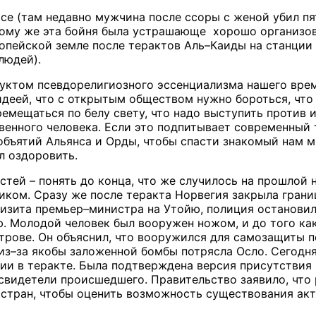
асе (там недавно мужчина после ссоры с женой убил пя
ому же эта бойня была устрашающе хорошо организова
пейской земле после терактов Аль–Каиды на станции 
людей).
уктом псевдорелигиозного эссенциализма нашего врем
идеей, что с открытым обществом нужно бороться, чт
ремещаться по белу свету, что надо выступить против 
венного человека. Если это подпитывает современный 
объятий Альянса и Орды, чтобы спасти знакомый нам м
л оздоровить.
стей – понять до конца, что же случилось на прошлой 
ком. Сразу же после теракта Норвегия закрыла грани
визита премьер–министра на Утойю, полиция остановил
. Молодой человек был вооружен ножом, и до того как 
рове. Он объяснил, что вооружился для самозащиты по
 из–за якобы заложенной бомбы потрясла Осло. Сегод
ии в теракте. Была подтверждена версия присутствия 
свидетели происшедшего. Правительство заявило, что
 стран, чтобы оценить возможность существования ак