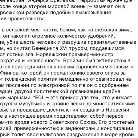
ий вариант Андерса Брейвика. “Терроризм нужен для
сле конца второй мировой войны,”– замечал он в
норвежской разведки подобные высказывания
ий правительства.
в сельской местности, белом, как норвежская зима,
ы он накопил огромное количество удобрений,
це, убив шесть человек и разрушив правительственные
м, но считал Бенедикта XVI трусом, поддавшимся
 от логики зла. Норвежский премьер–министр
мократия и человечность. Брейвик был активистом в
хотел присоединиться к новым европейским правым: к
Финнов, которой он послал копию своего опуса за
от голландский политик немедленно отреагировал на
ем послании по электронной почте он с одобрением
eague), другой политической организации крайне
и маршами: “EDL – это пример для тех, кто унижает
ь группы мусульман и крайне левых демонстративными
рые за прошедшие десятилетия создали в Норвегии
е в настоящее время представляют собой первое
ем–то вроде нового Советского Союза. Его оголтелый
азией, приверженностью к видеоиграм и конспирации
орый топит свое культовое раздражение в море крови.