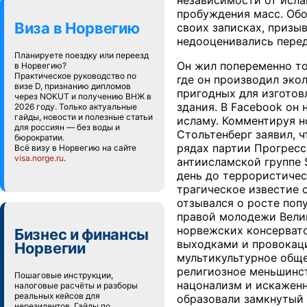
независимости от исла
пробуждения масс. Обо
Виза в Норвегию
своих записках, призы
недооценивались перед
Планируете поездку или переезд
Он жил попеременно то
в Норвегию?
Практическое руководство по
где он производил эко
визе D, признанию дипломов
пригодных для изготов
через NOKUT и получению ВНЖ в
здания. В Facebook он
2026 году. Только актуальные
гайды, новости и полезные статьи
исламу. Комментируя н
для россиян — без воды и
Стольтенберг заявил, 
бюрократии.
рядах партии Прогресс
Всё визу в Норвегию на сайте
visa.norge.ru
.
антиисламской группе 
день до террористичес
трагическое известие 
отзывался о росте поп
правой молодежи Велик
норвежских консервато
Бизнес и финансы
выходками и провокаци
Норвегии
мультикультурное обще
религиозное меньшинст
Пошаговые инструкции,
нацонализм и искаженн
налоговые расчёты и разборы
реальных кейсов для
образовали замкнутый 
нерезидентов. Гайды по