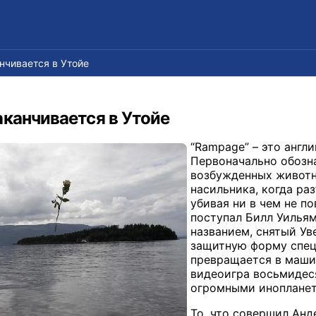
нчивается в Утойе
канчивается в Утойе
“Rampage” – это англи
Первоначально обозн
возбужденных животны
насильника, когда ра
убивая ни в чем не п
поступал Билл Уилья
названием, снятый Ув
защитную форму спецн
превращается в машин
видеоигра восьмидеся
огромными инопланет
То, что совершил Анд