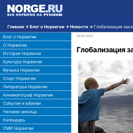
Главная
→
Блог о Норвегии
→
Новости
→
Глобализация зака
30.07.2011
Блог о Норвегии
О Норвегии
Глобализация за
История Норвегии
Культура Норвегии
Музыка Норвегии
Спорт Норвегии
Литература Норвегии
Кинематограф Норвегии
События и юбилеи
Человек месяца
Календарь
СМИ Норвегии