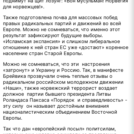
поднимут на щит лозунг: «Вон мусульман! Норвегия
для норвежцев!».
Также подготовлена почва для массовых побед
правых радикальных партий и движений во всей
Европе. Можно не сомневаться, что именно этот
результат зафиксируют будущие выборы.
«Исламская экспансия» и слишком либеральное
отношение к ней стран ЕС уже «достают» коренное
население стран Старой Европы.
Можно не сомневаться, что эти настроения
«затронут» и Украину и Россию. Так, в манифесте
Брейвика прозвучали очень теплые отзывы о
радикальном российском молодежном движении
«Наши», также норвежский террорист воздает
должное партии бывшего президента Литвы
Роландаса Паксаса «Порядок и справедливость» -
эту силу он называет достойным внимания
националистическим объединением Восточной
Европы.
Так что дан «европейский посыл» политсилам,