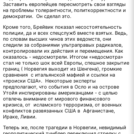
Заставить европейцев пересмотреть свои взгляды
на проблемы толерантности, политкорректности и
демократии. Он сделал это.
Кроме того, Брейвик показал несостоятельность
полиции, да и всех спецслужб вместе взятых. Ведь,
по словам высших чинов этих ведомств, они
следили за собраниями ультраправых радикалов,
контролировали их действия и перемещения. Как
оказалось - недосмотрели. Итогом «недосмотра»
стал не только шок всей Европы, спешное закрытие
границ ( Норвегия выходит из Шенгена), громкие
сравнения с итальянской мафией и ссылки на
«происки США». Некоторые эксперты
предполагают, что события в Осло и на острове
Утойя инспирированы американцами - с целью
отвлечь внимание от мирового финансового
кризиса, от исламского терроризма, от военных
конфликтов развязанных США в Афганистане,
Ираке, Ливии.
Теперь же, после трагедии в Норвегии, невидимый
геополитический тумблер переключил стрелку с