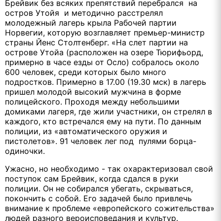
Брейвик без всяких препятствий перебрался на
остров Утойя и методично расстрелял
молодежный лагерь крыла Рабочей партии
Норвегии, которую возглавляет премьер-министр
страны Йенс Столтенберг. «На слет партии на
острове Утойа (расположен на озере Тюрифьорд,
примерно в часе езды от Осло) собралось около
600 человек, среди которых было много
подростков. Примерно в 17.00 (19.30 мск) в лагерь
пришел молодой высокий мужчина в форме
полицейского. Проходя между небольшими
домиками лагеря, где жили участники, он стрелял в
каждого, кто встречался ему на пути. По данным
полиции, из «автоматического оружия и
пистолетов». 91 человек лег под пулями борца-
одиночки.
Ужасно, но необходимо - так охарактеризовал свой
поступок сам Брейвик, когда сдался в руки
полиции. Он не собирался убегать, скрываться,
покончить с собой. Его задачей было привлечь
внимание к проблеме «европейского сожительства»
людей разного вероисповедания и культур.