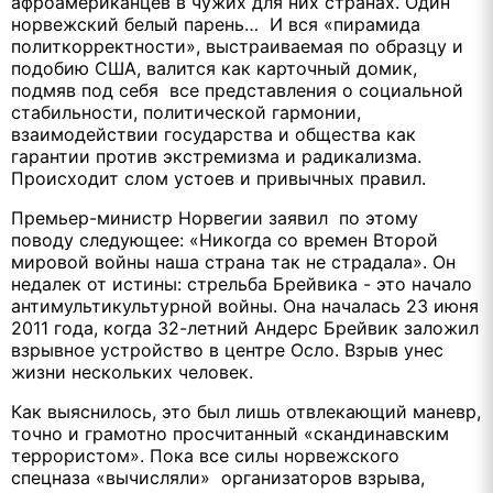
афроамериканцев в чужих для них странах. Один
норвежский белый парень… И вся «пирамида
политкорректности», выстраиваемая по образцу и
подобию США, валится как карточный домик,
подмяв под себя все представления о социальной
стабильности, политической гармонии,
взаимодействии государства и общества как
гарантии против экстремизма и радикализма.
Происходит слом устоев и привычных правил.
Премьер-министр Норвегии заявил по этому
поводу следующее: «Никогда со времен Второй
мировой войны наша страна так не страдала». Он
недалек от истины: стрельба Брейвика - это начало
антимультикультурной войны. Она началась 23 июня
2011 года, когда 32-летний Андерс Брейвик заложил
взрывное устройство в центре Осло. Взрыв унес
жизни нескольких человек.
Как выяснилось, это был лишь отвлекающий маневр,
точно и грамотно просчитанный «скандинавским
террористом». Пока все силы норвежского
спецназа «вычисляли» организаторов взрыва,