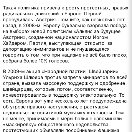
Такая политика привела к росту протестных, правых
радикальных движений в Европе. Первой
пробудилась Австрия. Помните, как несколько лет
назад, в 2008-м Европу буквально взорвала победа
на выборах новой политсилы «Альянс за будущее
Австрии», созданной националистом Йогом
Хайдером. Партия, выступающая открыто за
депортацию иммигрантов и не гнушающаяся
говорить о том, что при нацизме не всё было плохо,
собрала более 10% голосов.
В 2009-м акция «Народной партии Швейцарии»
Ульриха Шлюера против запрета минаретов по всей
стране, вызвала массовую поддержку и одобрение
швейцарцев, которые, потом, соответственно,
конвертировались в поддержку электоральную. То
есть, Европа вот уже несколько лет предупреждена
об угрозе правого наступления, о растущем
недовольстве политикой мультикультурности. Тем
не менее, принимаемые меры больше напоминали
«маскировку» общественного недовольства,
протестующих объявляли пособниками фашизма