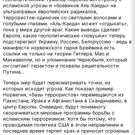
исламской угрозы и «боевиков Аль-Каеды» на
ультраправых европейских радикалов,
террористов-одиночек со светлыми волосами и
голубыми глазами. «Аль-Каида» может «отдыхать»,
пока у мира другой враг. Какие выводы сделает
Европа, какие геополитические «ловушки» теперь
подстерегают Украину, Россию, Белоруссию - ведь в
манифесте норвежского парня Брейвика есть
ссылки не только на теории Гитлера, Мао и
Макиавелли, но и упоминание Чернобыля, который
он считает терактом и похвалы решительности
Путина…
Теперь мир будет пересматривать точки, из
которых исходит угроза. Как показал пример
Норвегии, «базы террористов» перемещаются из
Пакистана, Ирака и Афганистана в Скандинавию, в
центр Европы. Очевидно, будут понемногу
сворачиваться мировые программы борьбы с
исламским терроризмом. Хотя бы потому, что
проводимая политика США в этом направлении в
последнее время терпит крах и приносит огромные