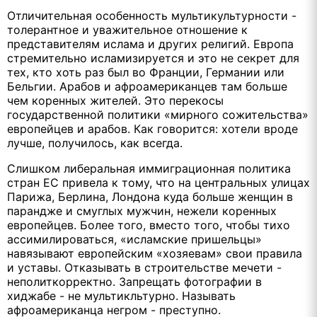
Отличительная особенность мультикультурности -
толерантное и уважительное отношение к
представителям ислама и других религий. Европа
стремительно исламизируется и это не секрет для
тех, кто хоть раз был во Франции, Германии или
Бельгии. Арабов и афроамериканцев там больше
чем коренных жителей. Это перекосы
государственной политики «мирного сожительства»
европейцев и арабов. Как говорится: хотели вроде
лучше, получилось, как всегда.
Слишком либеральная иммиграционная политика
стран ЕС привела к тому, что на центральных улицах
Парижа, Берлина, Лондона куда больше женщин в
парандже и смуглых мужчин, нежели коренных
европейцев. Более того, вместо того, чтобы тихо
ассимилироваться, «исламские пришельцы»
навязывают европейским «хозяевам» свои правила
и уставы. Отказывать в строительстве мечети -
неполиткорректно. Запрещать фотографии в
хиджабе - не мультикльтурно. Называть
афроамериканца негром - преступно.