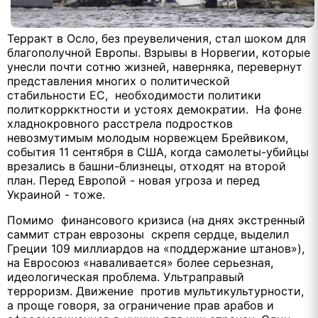
Терракт в Осло, без преувеличения, стал шоком для
благополучной Европы. Взрывы в Норвегии, которые
унесли почти сотню жизней, наверняка, перевернут
представления многих о политической
стабильности ЕС, необходимости политики
политкорркктности и устоях демократии. На фоне
хладнокровного расстрела подростков
невозмутимым молодым норвежцем Брейвиком,
события 11 сентября в США, когда самолеты-убийцы
врезались в башни-близнецы, отходят на второй
план. Перед Европой - новая угроза и перед
Украиной - тоже.
Помимо финансового кризиса (на днях экстренный
саммит стран еврозоны скрепя сердце, выделил
Греции 109 миллиардов на «поддержание штанов»),
на Евросоюз «наваливается» более серьезная,
идеологическая проблема. Ультраправый
терроризм. Движение против мультикультурности,
а проще говоря, за ограничение прав арабов и