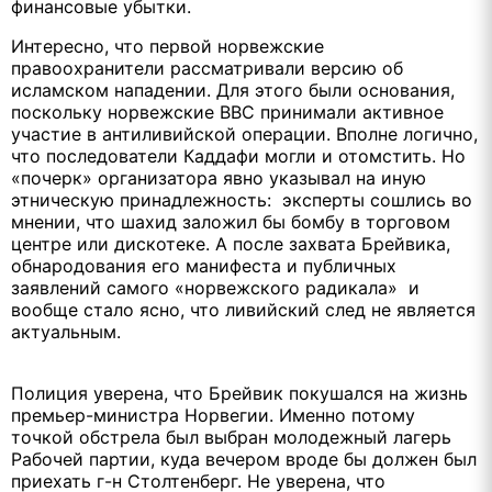
финансовые убытки.
Интересно, что первой норвежские
правоохранители рассматривали версию об
исламском нападении. Для этого были основания,
поскольку норвежские ВВС принимали активное
участие в антиливийской операции. Вполне логично,
что последователи Каддафи могли и отомстить. Но
«почерк» организатора явно указывал на иную
этническую принадлежность: эксперты сошлись во
мнении, что шахид заложил бы бомбу в торговом
центре или дискотеке. А после захвата Брейвика,
обнародования его манифеста и публичных
заявлений самого «норвежского радикала» и
вообще стало ясно, что ливийский след не является
актуальным.
Полиция уверена, что Брейвик покушался на жизнь
премьер-министра Норвегии. Именно потому
точкой обстрела был выбран молодежный лагерь
Рабочей партии, куда вечером вроде бы должен был
приехать г-н Столтенберг. Не уверена, что