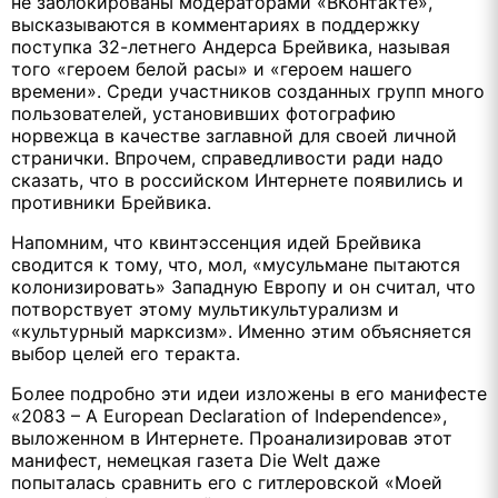
не заблокированы модераторами «ВКонтакте»,
высказываются в комментариях в поддержку
поступка 32-летнего Андерса Брейвика, называя
того «героем белой расы» и «героем нашего
времени». Среди участников созданных групп много
пользователей, установивших фотографию
норвежца в качестве заглавной для своей личной
странички. Впрочем, справедливости ради надо
сказать, что в российском Интернете появились и
противники Брейвика.
Напомним, что квинтэссенция идей Брейвика
сводится к тому, что, мол, «мусульмане пытаются
колонизировать» Западную Европу и он считал, что
потворствует этому мультикультурализм и
«культурный марксизм». Именно этим объясняется
выбор целей его теракта.
Более подробно эти идеи изложены в его манифесте
«2083 – A European Declaration of Independence»,
выложенном в Интернете. Проанализировав этот
манифест, немецкая газета Die Welt даже
попыталась сравнить его с гитлеровской «Моей