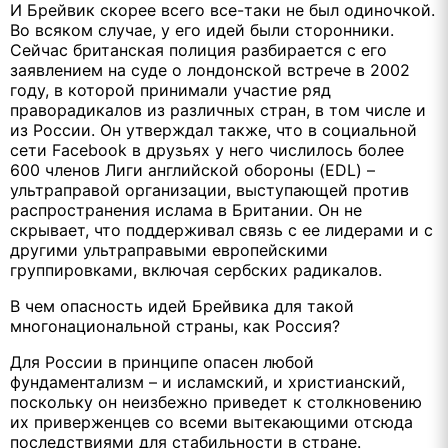
И Брейвик скорее всего все-таки не был одиночкой.
Во всяком случае, у его идей были сторонники.
Сейчас британская полиция разбирается с его
заявлением на суде о лондонской встрече в 2002
году, в которой принимали участие ряд
праворадикалов из различных стран, в том числе и
из России. Он утверждал также, что в социальной
сети Facebook в друзьях у него числилось более
600 членов Лиги английской обороны (EDL) –
ультраправой организации, выступающей против
распространения ислама в Британии. Он не
скрывает, что поддерживал связь с ее лидерами и с
другими ультраправыми европейскими
группировками, включая сербских радикалов.
В чем опасность идей Брейвика для такой
многонациональной страны, как Россия?
Для России в принципе опасен любой
фундаментализм – и исламский, и христианский,
поскольку он неизбежно приведет к столкновению
их приверженцев со всеми вытекающими отсюда
последствиями для стабильности в стране.