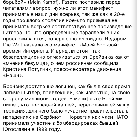
борьбой» (Mein Kampf). Газета поставила перед
читателями вопрос, нужно ли этот манифест
принимать в наши дни всерьез, так же как в 20-е
годы прошлого столетия кое-кто призывал не
принимать всерьез соответствующее произведение
Гитлера. То, что определенные параллели в них
прослеживаются, совершенно очевидно. Недаром
Die Welt назвала его манифест «Моей борьбой»
времен Интернета. И вряд ли стоит так
безапелляционно отмахиваться от Брейвика как от
«мнения безумца», о чем россиянам сообщила
Кристина Потупчик, пресс-секретарь движения
«Наши».
Брейвик достаточно логичен, как был в свое время
логичен Гитлер, привлекший, как известно, на свою
сторону миллионы людей. В манифесте Брейвик
пишет, что последней каплей, переполнившей чашу
терпения, для него было «участие правительства в
нападениях на Сербию» – Норвегия как член НАТО
принимала участие в бомбардировках бывшей
Югославии в 1999 году.