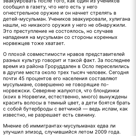
эвакуировать после того, как один из учеников
сообщил в газету, что него есть у него
огнестрельное оружие и он начнет стрелять в
детей-мусульман. Учеников эвакуировали, хулигана
нашли, но никакого оружия у него не обнаружили.
Это преступление не состоялось, но случаев
нападения на мусульман со стороны коренных
норвежцев тоже хватает.
О плохой совместимости нравов представителей
разных культур говорит и такой факт. За последнее
время из района Гроруддален в Осло переселились
в другие места около трех тысяч человек. Сегодня
почти 45 процентов его населения составляют
мусульмане, совершенно не говорящие по-
норвежски. Северяне жалуются, что блондинки
(коих в Норвегии, естественно, много) вынуждены
красить волосы в темный цвет, а дети боятся брать
с собой бутерброды с ветчиной — ведь ислам, как
известно, не разрешает есть свинину.
Мнение об иммигрантах-мусульманах едва ли
улучшил эпизод, случившийся летом 2009 года.