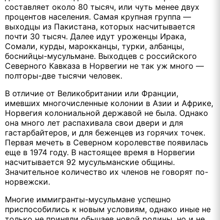
составляет около 80 тысяч, или чуть менее двух
процентов населения. Самая крупная группа —
выходцы из Пакистана, которых насчитывается
почти 30 тысяч. Далее идут уроженцы Ирака,
Сомали, курды, марокканцы, турки, албанцы,
боснийцы-мусульмане. Выходцев с российского
Северного Кавказа в Норвегии не так уж много —
полторы-две тысячи человек.
В отличие от Великобритании или Франции,
имевших многочисленные колонии в Азии и Африке,
Норвегия колониальной державой не была. Однако
она много лет распахивала свои двери и для
гастарбайтеров, и для беженцев из горячих точек.
Первая мечеть в Северном королевстве появилась
еще в 1974 году. В настоящее время в Норвегии
насчитывается 92 мусульманские общины.
Значительное количество их членов не говорят по-
норвежски.
Многие иммигранты-мусульмане успешно
приспособились к новым условиям, однако иные не
только не приняли обычаев новой родины, но и не