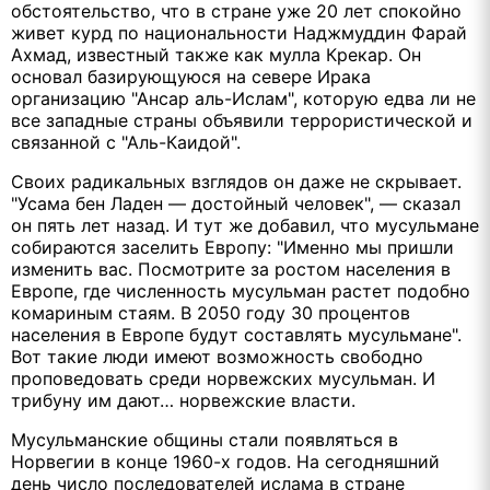
обстоятельство, что в стране уже 20 лет спокойно
живет курд по национальности Наджмуддин Фарай
Ахмад, известный также как мулла Крекар. Он
основал базирующуюся на севере Ирака
организацию "Ансар аль-Ислам", которую едва ли не
все западные страны объявили террористической и
связанной с "Аль-Каидой".
Своих радикальных взглядов он даже не скрывает.
"Усама бен Ладен — достойный человек", — сказал
он пять лет назад. И тут же добавил, что мусульмане
собираются заселить Европу: "Именно мы пришли
изменить вас. Посмотрите за ростом населения в
Европе, где численность мусульман растет подобно
комариным стаям. В 2050 году 30 процентов
населения в Европе будут составлять мусульмане".
Вот такие люди имеют возможность свободно
проповедовать среди норвежских мусульман. И
трибуну им дают… норвежские власти.
Мусульманские общины стали появляться в
Норвегии в конце 1960-х годов. На сегодняшний
день число последователей ислама в стране