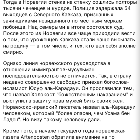
Тогда в Норвегии стенка на стенку сошлись полторы
тысячи чеченцев и курдов. Полиция задержала 54
выходцев с Северного Кавказа, признанных
зачинщиками невиданного по местным меркам
побоища. Над семерыми в итоге состоялся суд.
После этого из Норвегии все чаще приходили вести
о том, что уроженцев Кавказа стали чаще высылать
на родину — в том числе, и тех, кто вел себя вполне
смирно.
Однако линия норвежского руководства в
отношении иммигрантов-мусульман
последовательностью не отличается. Так, в страну
недавно совершенно свободно приехал богослов-
исламист Юсуф аль-Карадауи. Он прославился тем,
что назвал Холокост "божественным наказанием" и
выступил в защиту прав мужей бить своих жен.
Норвежско-иракский писатель назвал аль-Карадауи
человеком, который "более опасен, чем Усама бен
Ладен". Но визу такому человеку дали.
Кроме того, в начале текущего года норвежская
газета Aftenposten обратила внимание на то