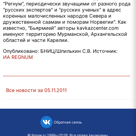
"Регнум", периодически звучащими от разного рода
"русских экспертов" и "русских ученых" в адрес
коренных малочисленных народов Севера и
дружественной саамам и поморам Норвегии". Как
известно, "Бьярмией" авторы kavkazcenter.com
именуют территорию Мурманской, Архангельской
областей и части Карелии.
Опубликовано: БНИЦ/Шпилькин С.В. Источник:
ИА REGNUM
Все новости за 05.11.2011
Обратная связь
©
Norge.ru
1999—2026. Все права защищены.