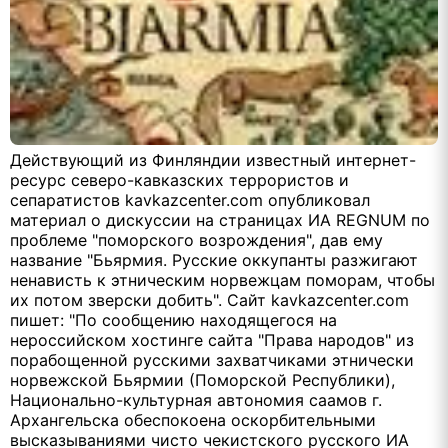
Действующий из Финляндии известный интернет-
ресурс северо-кавказских террористов и
сепаратистов kavkazcenter.com опубликовал
материал о дискуссии на страницах ИА REGNUM по
проблеме "поморского возрождения", дав ему
название "Бьярмия. Русские оккупанты разжигают
ненависть к этническим норвежцам поморам, чтобы
их потом зверски добить". Сайт kavkazcenter.com
пишет: "По сообщению находящегося на
нероссийском хостинге сайта "Права народов" из
порабощенной русскими захватчиками этнически
норвежской Бьярмии (Поморской Республики),
Национально-культурная автономия саамов г.
Архангельска обеспокоена оскорбительными
высказываниями чисто чекистского русского ИА