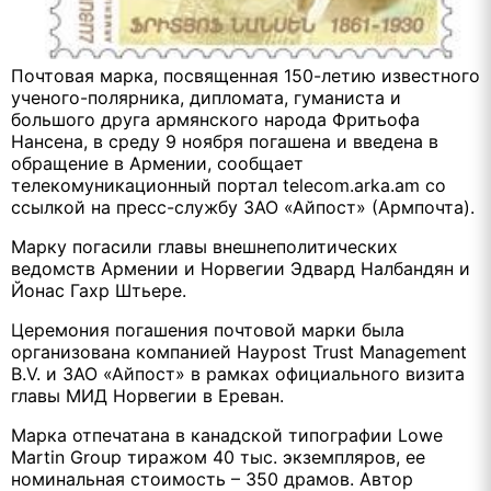
Почтовая марка, посвященная 150-летию известного
ученого-полярника, дипломата, гуманиста и
большого друга армянского народа Фритьофа
Нансена, в среду 9 ноября погашена и введена в
обращение в Армении, сообщает
телекомуникационный портал telecom.arka.am со
ссылкой на пресс-службу ЗАО «Айпост» (Армпочта).
Марку погасили главы внешнеполитических
ведомств Армении и Норвегии Эдвард Налбандян и
Йонас Гахр Штьере.
Церемония погашения почтовой марки была
организована компанией Haypost Trust Management
B.V. и ЗАО «Айпост» в рамках официального визита
главы МИД Норвегии в Ереван.
Марка отпечатана в канадской типографии Lowe
Martin Group тиражом 40 тыс. экземпляров, ее
номинальная стоимость – 350 драмов. Автор