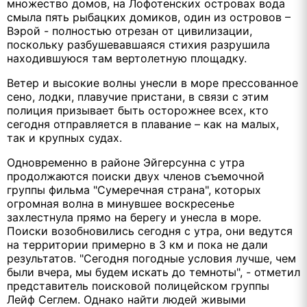
множество домов, на Лофотенских островах вода
смыла пять рыбацких домиков, один из островов –
Вэрой - полностью отрезан от цивилизации,
поскольку разбушевавшаяся стихия разрушила
находившуюся там вертолетную площадку.
Ветер и высокие волны унесли в море прессованное
сено, лодки, плавучие пристани, в связи с этим
полиция призывает быть осторожнее всех, кто
сегодня отправляется в плавание – как на малых,
так и крупных судах.
Одновременно в районе Эйгерсунна с утра
продолжаются поиски двух членов съемочной
группы фильма "Сумеречная страна", которых
огромная волна в минувшее воскресенье
захлестнула прямо на берегу и унесла в море.
Поиски возобновились сегодня с утра, они ведутся
на территории примерно в 3 км и пока не дали
результатов. "Сегодня погодные условия лучше, чем
были вчера, мы будем искать до темноты", - отметил
представитель поисковой полицейском группы
Лейф Сеглем. Однако найти людей живыми