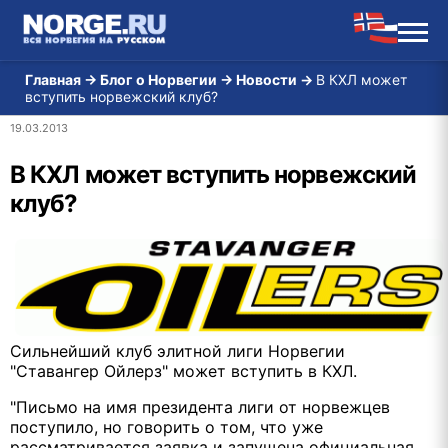
Главная
→
Блог о Норвегии
→
Новости
→
В КХЛ может
вступить норвежский клуб?
19.03.2013
В КХЛ может вступить норвежский
клуб?
Cильнейший клуб элитной лиги Норвегии
"Ставангер Ойлерз" может вступить в КХЛ.
"Письмо на имя президента лиги от норвежцев
поступило, но говорить о том, что уже
рассматривается заявка и запущена официальная