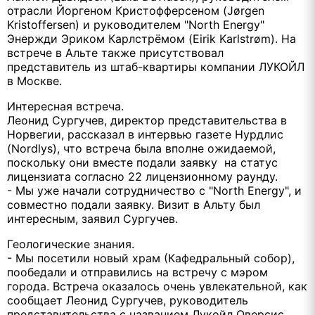
отрасли Йоргеном Кристофферсеном (Jørgen
Kristoffersen) и руководителем "North Energy"
Энержди Эриком Карлстрёмом (Eirik Karlstrøm). На
встрече в Альте также присутствовал
представитель из штаб-квартиры компании ЛУКОЙЛ
в Москве.
Интересная встреча.
Леонид Сургучев, директор представительства в
Норвегии, рассказал в интервью газете Нурдлис
(Nordlys), что встреча была вполне ожидаемой,
поскольку они вместе подали заявку на статус
лицензиата согласно 22 лицензионному раунду.
- Мы уже начали сотрудничество с "North Energy", и
совместно подали заявку. Визит в Альту был
интересным, заявил Сургучев.
Геологические знания.
- Мы посетили новый храм (Кафедральный собор),
пообедали и отправились на встречу с мэром
города. Встреча оказалось очень увлекательной, как
сообщает Леонид Сургучев, руководитель
представительства с названием Лукойл Оверсис