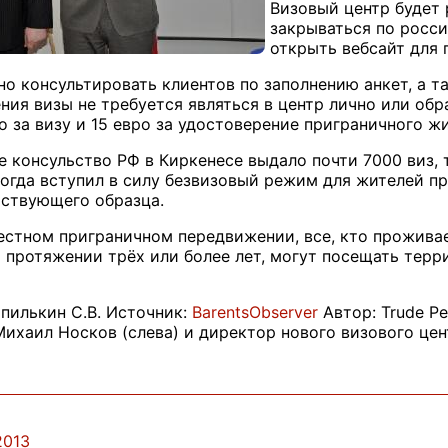
Визовый центр будет 
закрываться по росси
открыть вебсайт для 
но консультировать клиентов по заполнению анкет, а т
ения визы не требуется являться в центр лично или об
о за визу и 15 евро за удостоверение приграничного жи
е консульство РФ в Киркенесе выдало почти 7000 виз, т
, когда вступил в силу безвизовый режим для жителей 
тствующего образца.
естном приграничном передвижении, все, кто проживае
 протяжении трёх или более лет, могут посещать терр
пилькин С.В. Источник:
BarentsObserver
Автор: Trude Pe
Михаил Носков (слева) и директор нового визового це
2013