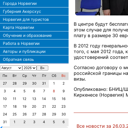
Города Норвегии
Губерния Акерсхус
Норвегия для туристов
В центре будут бесплат
Карта Норвегии
этом случае для получ
плату в размере 30 евр
Обучение и образование
Работа в Норвегии
В 2012 году генерально
того, с мая 2012 года
Авторы и публикации
удостоверений соотве
Обратная связь
Согласно договору о м
российской границы на
Пн
Вт
Ср
Чт
Пт
Сб
Вс
визы.
27
28
29
30
31
1
2
Опубликовано: БНИЦ/Ш
3
4
5
6
7
8
9
Киркенесе (Норвегия) 
10
11
12
13
14
15
16
17
18
19
20
21
22
23
24
25
26
27
28
29
30
31
1
2
3
4
5
6
Все новости за 26.03.