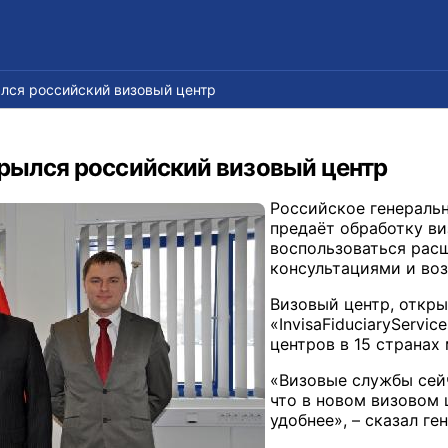
лся российский визовый центр
крылся российский визовый центр
Российское генеральн
предаёт обработку в
воспользоваться рас
консультациями и воз
Визовый центр, откр
«InvisaFiduciaryServi
центров в 15 странах
«Визовые службы сейч
что в новом визовом 
удобнее», – сказал г