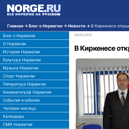
Главная
→
Блог о Норвегии
→
Новости
→
В Киркенесе откры
26.03.2013
Блог о Норвегии
О Норвегии
В Киркенесе от
История Норвегии
Культура Норвегии
Музыка Норвегии
Спорт Норвегии
Литература Норвегии
Кинематограф Норвегии
События и юбилеи
Человек месяца
Календарь
СМИ Норвегии