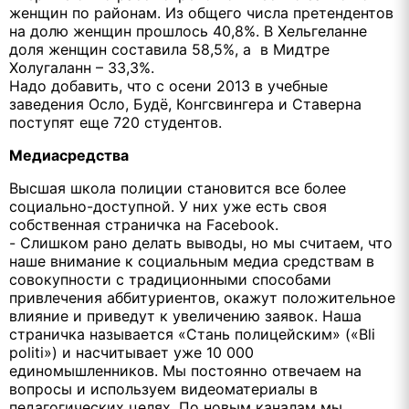
женщин по районам. Из общего числа претендентов
на долю женщин прошлось 40,8%. В Хельгеланне
доля женщин составила 58,5%, а в Мидтре
Холугаланн – 33,3%.
Надо добавить, что с осени 2013 в учебные
заведения Осло, Будё, Конгсвингера и Ставерна
поступят еще 720 студентов.
Медиасредства
Высшая школа полиции становится все более
социально-доступной. У них уже есть своя
собственная страничка на Facebook.
- Слишком рано делать выводы, но мы считаем, что
наше внимание к социальным медиа средствам в
совокупности с традиционными способами
привлечения аббитуриентов, окажут положительное
влияние и приведут к увеличению заявок. Наша
страничка называется «Стань полицейским» («Bli
politi») и насчитывает уже 10 000
единомышленников. Мы постоянно отвечаем на
вопросы и используем видеоматериалы в
педагогических целях. По новым каналам мы