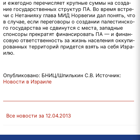
и еже­год­но пе­ре­чис­ля­ет круп­ные сум­мы на со­зда­
ние го­судар­ствен­ных струк­тур ПА. Во вре­мя встре­
чи с Нета­ни­я­ху гла­ва МИД Нор­ве­гии дал по­нять, что
в слу­чае, ес­ли пе­ре­го­во­ры о со­зда­нии па­ле­стин­ско­
го го­су­дар­ства не сдви­нут­ся с ме­ста, за­пад­ные
спон­со­ры пре­кра­тят финан­си­ро­вать ПА — и финан­
со­вую от­вет­ствен­ность за жизнь на­се­ле­ния ок­ку­пи­
ро­ван­ных тер­ри­то­рий при­дет­ся взять на се­бя Из­ра­
и­лю.
Опубликовано: БНИЦ/Шпилькин С.В. Источник:
Новости в Израиле
Все новости за 12.04.2013