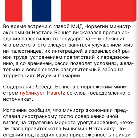
Во вре­мя встре­чи с гла­вой МИД Нор­ве­гии ми­нистр
эко­но­ми­ки Наф­та­ли Беннет вы­ска­зал­ся про­тив со­
зда­ния па­ле­стин­ско­го го­су­дар­ства — и объ­яс­нил,
что вме­сто это­го сле­ду­ет за­нять­ся улуч­ше­ни­ем жиз­
ни па­ле­стин­цев, их ин­те­гра­ци­ей в из­ра­иль­ский ры­
нок тру­да, устра­не­ни­ем пре­пят­ствий к пе­ре­дви­же­
нию, а со вре­ме­нем, «ес­ли поз­во­лят усло­вия», же­ла­
тель­но и во­все сне­сти раз­де­ли­тель­ный за­бор на
тер­ри­то­ри­ях Иудеи и Са­ма­рии.
Со­дер­жа­ние бе­се­ды Бен­не­та с нор­веж­ским ми­ни­
стром
пуб­ли­ку­ет Haaretz
со слов «осве­дом­лен­но­го
ис­точ­ни­ка».
Ис­точ­ник со­об­щил, что ми­нистр эко­но­ми­ки пред­
ста­вил ино­стран­но­му го­стю со­вер­шен­но иной
взгляд на стра­те­гию мир­но­го уре­гу­ли­ро­ва­ния, неже­
ли гла­ва пра­ви­тель­ства Би­нья­мин Нета­ни­я­ху. По­
след­ний под­твер­дил свою при­вер­жен­ность прин­ци­