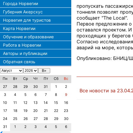
Города Норвегии
пропускать пассажирск
тоннеля позволят пропу
Губерния Акерсхус
сообщает "The Local".
Норвегия для туристов
Первое предложение о с
Карта Норвегии
оставался проектом. И
проходящих у берегов 
Обучение и образование
Согласно исследования
Работа в Норвегии
аварий на море, котор
Авторы и публикации
Опубликовано: БНИЦ/Ш
Обратная связь
Пн
Вт
Ср
Чт
Пт
Сб
Вс
27
28
29
30
31
1
2
Все новости за 23.04.
3
4
5
6
7
8
9
10
11
12
13
14
15
16
17
18
19
20
21
22
23
24
25
26
27
28
29
30
31
1
2
3
4
5
6