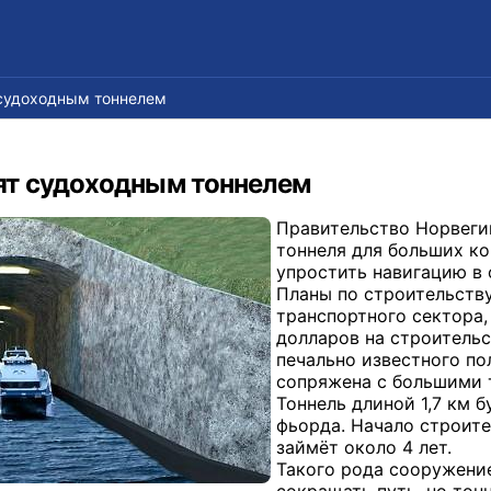
судоходным тоннелем
т судоходным тоннелем
Правительство Норвеги
тоннеля для больших ко
упростить навигацию в 
Планы по строительству
транспортного сектора,
долларов на строительс
печально известного по
сопряжена с большими 
Тоннель длиной 1,7 км 
фьорда. Начало строител
займёт около 4 лет.
Такого рода сооружени