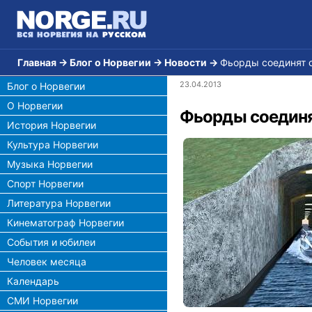
Главная
→
Блог о Норвегии
→
Новости
→
Фьорды соединят 
23.04.2013
Блог о Норвегии
О Норвегии
Фьорды соединя
История Норвегии
Культура Норвегии
Музыка Норвегии
Спорт Норвегии
Литература Норвегии
Кинематограф Норвегии
События и юбилеи
Человек месяца
Календарь
СМИ Норвегии