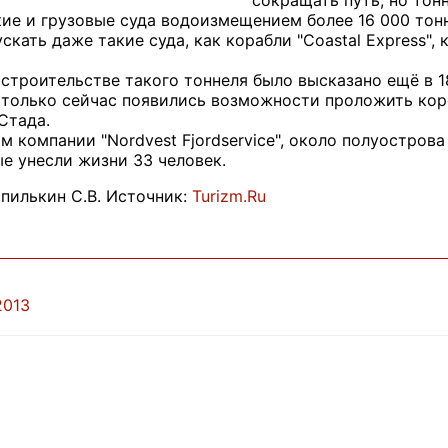
сокращать путь, но тон
ие и грузовые суда водоизмещением более 16 000 тонн
скать даже такие суда, как корабли "Coastal Express"
троительстве такого тоннеля было высказано ещё в 187
 только сейчас появились возможности проложить коро
Стада.
м компании "Nordvest Fjordservicе", около полуостро
ые унесли жизни 33 человек.
пилькин С.В. Источник:
Turizm.Ru
2013