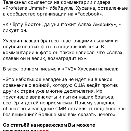
Телеканал ссылается на комментарии лидера
«Profetens Ummah» Убайдуллы Хусаина, оставленные
в сообществе организации на «Facebook».
«К чёрту Бостон, да уничтожит Аллах Америку», -
ликует он.
Хуссаин назвал братьев «настоящими львами» и
опубликовал их фото в социальной сети. В
комментарии к фото он также написал, что «Аллах,
славен он и велик, вознаградит их».
В электронном письме к «TV2» Хуссаин написал:
«Это небольшое нападение не идёт ни в какое
сравнение с войной, которую США ведёт против
других стран уже многие десятилетия. Их
трусливые авианалёты и пытки наших братьев,
сестёр и детей неприемлемы. Почему западное
общество и западные СМИ оставляют подобное зло
без внимания? Больше мне вам сказать нечего».
Со статьёй на норвежском Вы можете
ознакомиться
здесь