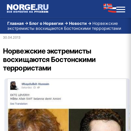
Главная
→
Блог о Норвегии
→
Новости
→
Норвежские
экстремисты восхищаются Бостонскими террористами
30.04.2013
Норвежские экстремисты
восхищаются Бостонскими
террористами