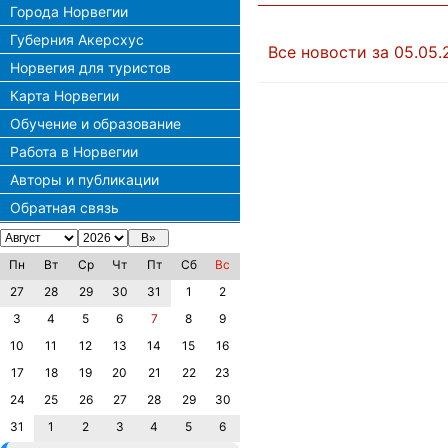
Города Норвегии
Губерния Акерсхус
Все новости за 05.05.
Норвегия для туристов
Карта Норвегии
Обучение и образование
Работа в Норвегии
Авторы и публикации
Обратная связь
Пн
Вт
Ср
Чт
Пт
Сб
Вс
27
28
29
30
31
1
2
3
4
5
6
7
8
9
10
11
12
13
14
15
16
17
18
19
20
21
22
23
24
25
26
27
28
29
30
31
1
2
3
4
5
6