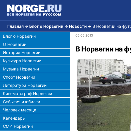
Главная
→
Блог о Норвегии
→
Новости
→
В Норвегии на фут
05.05.2013
Блог о Норвегии
О Норвегии
В Норвегии на 
История Норвегии
Культура Норвегии
Музыка Норвегии
Спорт Норвегии
Литература Норвегии
Кинематограф Норвегии
События и юбилеи
Человек месяца
Календарь
СМИ Норвегии