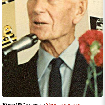
10 мая 1897
- родился
Эйнар Герхардсен
,