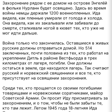
Захоронение рядом с ее домом на острове Энгелёй
в фюльке Нурланн будет освящено. Здесь во время
войны немцы держали 1200 военнопленных. Ида
видела, как пленные умирали от голода и холода.
Она видела, как их закалывали или забивали до
смерти, сталкивали ногой в кювет тех, кто уже не
мог идти дальше.
Война только что закончилась. Оставшиеся в живых
русские должны отправиться домой. Но 514
заключенных, почти половина из тех, кто работал на
укреплении Дитль в районе Вестфьорда в трех
километрах от лагеря, погибли. Они должны
остаться в земле, где находился лагерь. Так считают
русский и норвежский священники и все те, кто
присутствует на освящении захоронения.
Среди тех, кто прощается со своими погибшими
товарищами и норвежскими соратниками, майор
Советской Армии. Он просит Иду присматривать за
захоронением, и о том, чтобы не были забыты те,
кто там лежит. Летом 1945 года 18-летняя Ида