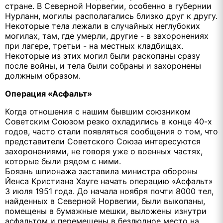
стране. В Северной Норвегии, особенно в губернии
Нурланн, могилы располагались близко друг к другу.
Некоторые тела лежали в случайных неглубоких
могилах, там, где умерли, другие - в захоронениях
при лагере, третьи - на местных кладбищах.
Некоторые из этих могил были раскопаны сразу
после войны, и тела были собраны и захоронены
должным образом.
Операция «Асфальт»
Когда отношения с нашим бывшим союзником
Советским Союзом резко охладились в конце 40-х
годов, часто стали появляться сообщения о том, что
представители Советского Союза интересуются
захоронениями, не говоря уже о военных частях,
которые были рядом с ними.
Боязнь шпионажа заставила министра обороны
Йенса Кристиана Хауге начать операцию «Асфальт»
3 июля 1951 года. До начала ноября почти 8000 тел,
найденных в Северной Норвегии, были выкопаны,
помещены в бумажные мешки, выложены изнутри
асфальтом и перемещены в безлюдное место на