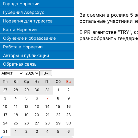
Города Норвегии
Губерния Акерсхус
За съемки в ролике 5 
остальные участники эк
Норвегия для туристов
Карта Норвегии
В PR-агентстве "TRY",
разнообразить гендерн
Обучение и образование
Работа в Норвегии
Авторы и публикации
Обратная связь
Пн
Вт
Ср
Чт
Пт
Сб
Вс
27
28
29
30
31
1
2
3
4
5
6
7
8
9
10
11
12
13
14
15
16
17
18
19
20
21
22
23
24
25
26
27
28
29
30
31
1
2
3
4
5
6