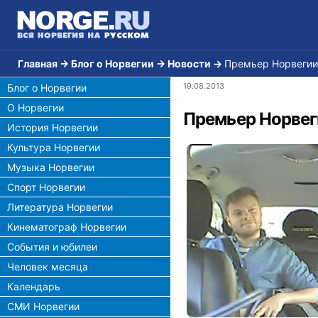
Главная
→
Блог о Норвегии
→
Новости
→
Премьер Норвегии
19.08.2013
Блог о Норвегии
О Норвегии
Премьер Норвег
История Норвегии
Культура Норвегии
Музыка Норвегии
Спорт Норвегии
Литература Норвегии
Кинематограф Норвегии
События и юбилеи
Человек месяца
Календарь
СМИ Норвегии