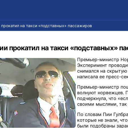
 прокатил на такси «подставных» пассажиров
ии прокатил на такси «подставных» п
Премьер-министр Норв
Эксперимент проводи
снимался на скрытую 
написала ее пресс-се
Премьер-министр поше
волнуют норвежцев. 
подчеркнула, что «ес
своими мыслями, так 
По словам Пии Гулбра
которые не знали, что
были подобраны заран