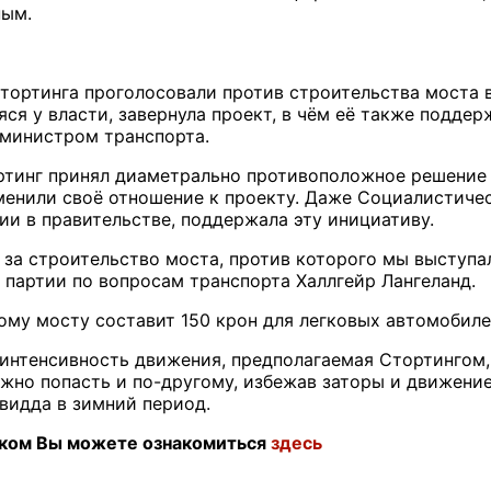
ным.
тортинга проголосовали против строительства моста в 
ся у власти, завернула проект, в чём её также подде
 министром транспорта.
ртинг принял диаметрально противоположное решение и
менили своё отношение к проекту. Даже Социалистиче
ии в правительстве, поддержала эту инициативу.
 за строительство моста, против которого мы выступа
ь партии по вопросам транспорта Халлгейр Лангеланд.
вому мосту составит 150 крон для легковых автомобиле
 интенсивность движения, предполагаемая Стортингом,
но попасть и по-другому, избежав заторы и движение 
видда в зимний период.
ском Вы можете ознакомиться
здесь