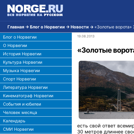
Главная
→
Блог о Норвегии
→
Новости
→
«Золотые ворота»
19.08.2013
Блог о Норвегии
О Норвегии
«Золотые ворот
История Норвегии
Культура Норвегии
Музыка Норвегии
Спорт Норвегии
Литература Норвегии
Кинематограф Норвегии
События и юбилеи
Человек месяца
Календарь
есть свой ответ всеми
СМИ Норвегии
30 метров длиннее сво