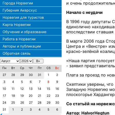
и очень продолжитель
Города Норвегии
Губерния Акерсхус
Начало с неудачи
Норвегия для туристов
В 1996 году депутаты С
Карта Норвегии
единолично находившая
впоследствии ставшая
Обучение и образование
Работа в Норвегии
В марте 2006 года Сто
Центра и «Венстре» из
Авторы и публикации
красно-зелёной коалиц
Обратная связь
«Наша партия голосует
- заявил представител
Пн
Вт
Ср
Чт
Пт
Сб
Вс
Плата за проезд по но
27
28
29
30
31
1
2
3
4
5
6
7
8
9
Скептики уверены, что
10
11
12
13
14
15
16
Западную Норвегию мож
плоскогорье Хардангер
17
18
19
20
21
22
23
24
25
26
27
28
29
30
Со статьёй на норвеж
31
1
2
3
4
5
6
Автор: Halvor
Hegtun