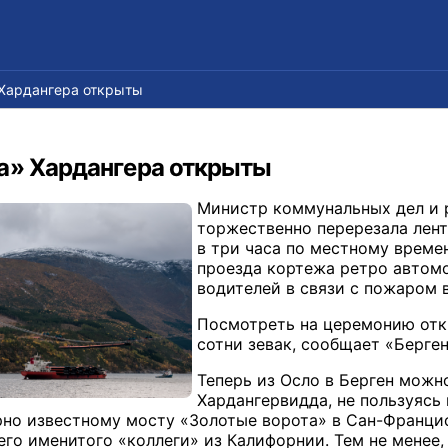
 Хардангера открыты
а» Хардангера открыты
Министр коммунальных дел и 
торжественно перерезала лент
в три часа по местному време
проезда кортежа ретро автомо
водителей в связи с пожаром в
Посмотреть на церемонию отк
сотни зевак, сообщает «Берген
Теперь из Осло в Берген можн
Хардангервидда, не пользуясь
рно известному мосту «Золотые ворота» в Сан-Франци
его именитого «коллеги» из Калифорнии. Тем не менее