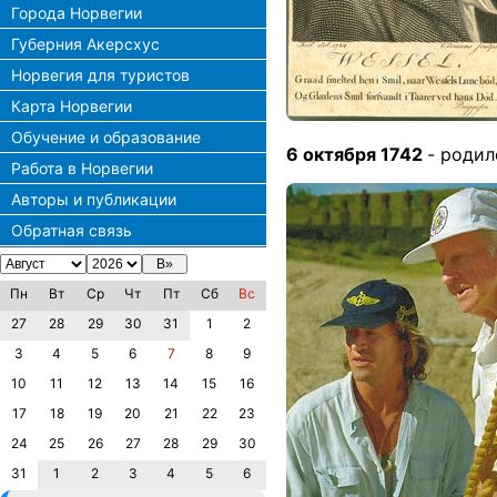
Города Норвегии
Губерния Акерсхус
Норвегия для туристов
Карта Норвегии
Обучение и образование
6 октября 1742
- роди
Работа в Норвегии
Авторы и публикации
Обратная связь
Пн
Вт
Ср
Чт
Пт
Сб
Вс
27
28
29
30
31
1
2
3
4
5
6
7
8
9
10
11
12
13
14
15
16
17
18
19
20
21
22
23
24
25
26
27
28
29
30
31
1
2
3
4
5
6