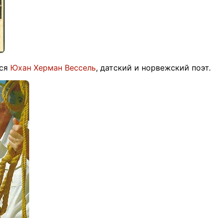
лся
Юхан Херман Вессель
, датский и норвежский поэт.