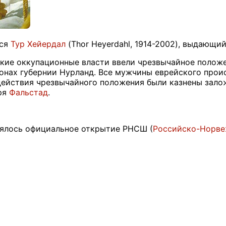
лся
Тур Хейердал
(Thor Heyerdahl, 1914-2002), выдающи
цкие оккупационные власти ввели чрезвычайное положе
нах губернии Нурланд. Все мужчины еврейского прои
действия чрезвычайного положения были казнены залож
ря
Фальстад
.
оялось официальное открытие РНСШ (
Российско-Норве