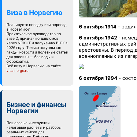
Виза в Норвегию
Планируете поездку или переезд
6 октября 1914
- роди
в Норвегию?
Практическое руководство по
6 октября 1942
- неме
визе D, признанию дипломов
через NOKUT и получению ВНЖ в
административных райо
2026 году. Только актуальные
арестованы. В период 
гайды, новости и полезные статьи
военнопленных из лаге
для россиян — без воды и
бюрократии.
Всё визу в Норвегию на сайте
visa.norge.ru
.
6 октября 1994
- сост
Бизнес и финансы
Норвегии
Пошаговые инструкции,
налоговые расчёты и разборы
реальных кейсов для
нерезидентов. Гайды по