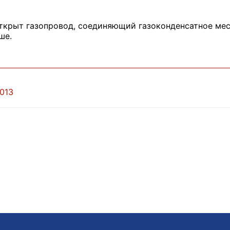
открыт газопровод, соединяющий газоконденсатное м
ше.
2013