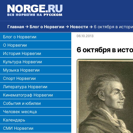
Главная
→
Блог о Норвегии
→
Новости
→
6 октября в истор
06.10.2013
Блог о Норвегии
О Норвегии
6 октября в ист
История Норвегии
Культура Норвегии
Музыка Норвегии
Спорт Норвегии
Литература Норвегии
Кинематограф Норвегии
События и юбилеи
Человек месяца
Календарь
СМИ Норвегии