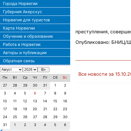
Города Норвегии
Губерния Акерсхус
Норвегия для туристов
Карта Норвегии
преступления, соверше
Обучение и образование
Опубликовано: БНИЦ/Ш
Работа в Норвегии
Авторы и публикации
Обратная связь
Все новости за 15.10.2
Пн
Вт
Ср
Чт
Пт
Сб
Вс
27
28
29
30
31
1
2
3
4
5
6
7
8
9
10
11
12
13
14
15
16
17
18
19
20
21
22
23
24
25
26
27
28
29
30
31
1
2
3
4
5
6