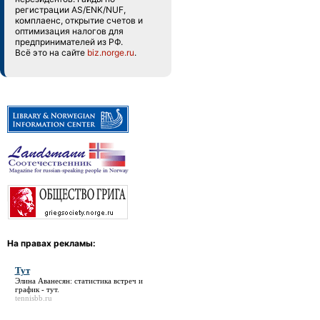
регистрации AS/ENK/NUF,
комплаенс, открытие счетов и
оптимизация налогов для
предпринимателей из РФ.
Всё это на сайте
biz.norge.ru
.
На правах рекламы:
Тут
Элина Аванесян: статистика встреч и
график -
тут
.
tennisbb.ru