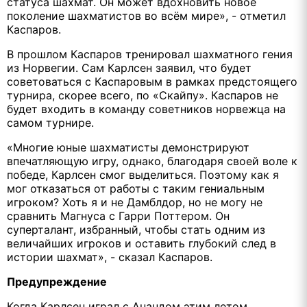
статуса шахмат. Он может вдохновить новое
поколение шахматистов во всём мире», - отметил
Каспаров.
В прошлом Каспаров тренировал шахматного гения
из Норвегии. Сам Карлсен заявил, что будет
советоваться с Каспаровым в рамках предстоящего
турнира, скорее всего, по «Скайпу». Каспаров не
будет входить в команду советников норвежца на
самом турнире.
«Многие юные шахматисты демонстрируют
впечатляющую игру, однако, благодаря своей воле к
победе, Карлсен смог выделиться. Поэтому как я
мог отказаться от работы с таким гениальным
игроком? Хоть я и не Дамблдор, но не могу не
сравнить Магнуса с Гарри Поттером. Он
суперталант, избранный, чтобы стать одним из
величайших игроков и оставить глубокий след в
истории шахмат», - сказал Каспаров.
Предупреждение
Когда Карлсен играл с Анандом этим летом,