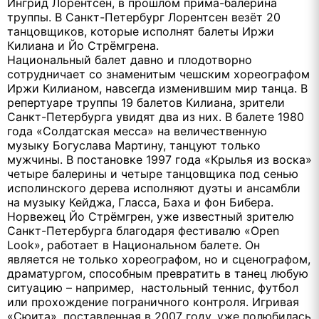
Ингрид Лорентсен, в прошлом прима-балерина
труппы. В Санкт-Петербург Лорентсен везёт 20
танцовщиков, которые исполнят балеты Иржи
Килиана и Йо Стрёмгрена.
Национальный балет давно и плодотворно
сотрудничает со знаменитым чешским хореографом
Иржи Килианом, навсегда изменившим мир танца. В
репертуаре труппы 19 балетов Килиана, зрители
Санкт-Петербурга увидят два из них. В балете 1980
года «Солдатская месса» на величественную
музыку Богуслава Мартину, танцуют только
мужчины. В постановке 1997 года «Крылья из воска»
четыре балерины и четыре танцовщика под сенью
исполинского дерева исполняют дуэты и ансамбли
на музыку Кейджа, Гласса, Баха и фон Бибера.
Норвежец Йо Стрёмгрен, уже известный зрителю
Санкт-Петербурга благодаря фестивалю «Оpen
Look», работает в Национальном балете. Он
является не только хореографом, но и сценографом,
драматургом, способным превратить в танец любую
ситуацию – например, настольный теннис, футбол
или прохождение пограничного контроля. Игривая
«Сюита», поставленная в 2007 году, уже полюбилась