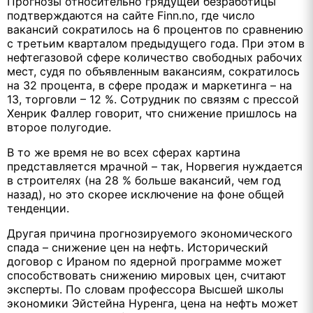
Прогнозы относительно грядущей безработицы
подтверждаются на сайте
Finn
.
no
, где число
вакансий сократилось на 6 процентов по сравнению
с третьим кварталом предыдущего года. При этом в
нефтегазовой сфере количество свободных рабочих
мест, судя по объявленным вакансиям, сократилось
на 32 процента, в сфере продаж и маркетинга – на
13, торговли – 12 %. Сотрудник по связям с прессой
Хенрик Фаллер говорит, что снижение пришлось на
второе полугодие.
В то же время не во всех сферах картина
представляется мрачной – так, Норвегия нуждается
в строителях (на 28 % больше вакансий, чем год
назад), но это скорее исключение на фоне общей
тенденции.
Другая причина прогнозируемого экономического
спада – снижение цен на нефть. Исторический
договор с Ираном по ядерной программе может
способствовать снижению мировых цен, считают
эксперты. По словам профессора Высшей школы
экономики Эйстейна Нуренга, цена на нефть может