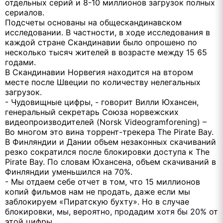
отдельных серий и 8-10 миллионов загрузок полных
сериалов.
Подсчеты основаны на общескандинавском
исследовании. В частности, в ходе исследования в
каждой стране Скандинавии было опрошено по
несколько тысяч жителей в возрасте между 15 65
годами.
В Скандинавии Норвегия находится на втором
месте после Швеции по количеству нелегальных
загрузок.
- Чудовищные цифры, - говорит Вилли Юхансен,
генеральный секретарь Союза норвежских
видеопроизводителей (Norsk Videogramforening) –
Во многом это вина торрент-трекера The Pirate Bay.
В Финляндии и Дании объем незаконных скачиваний
резко сократился после блокировки доступа к The
Pirate Bay. По словам Юхансена, объем скачиваний в
Финляндии уменьшился на 70%.
- Мы отдаем себе отчет в том, что 15 миллионов
копий фильмов нам не продать, даже если мы
заблокируем «Пиратскую бухту». Но в случае
блокировки, мы, вероятно, продадим хотя бы 20% от
этой цифры.