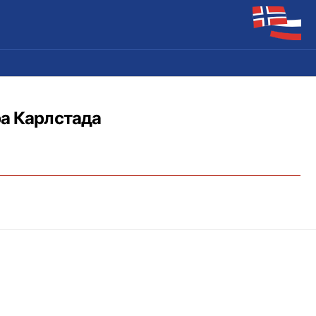
ра Карлстада