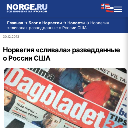
Главная
→
Блог о Норвегии
→
Новости
→
Норвегия
«сливала» разведданные о России США
30.12.2013
Норвегия «сливала» разведданные
о России США