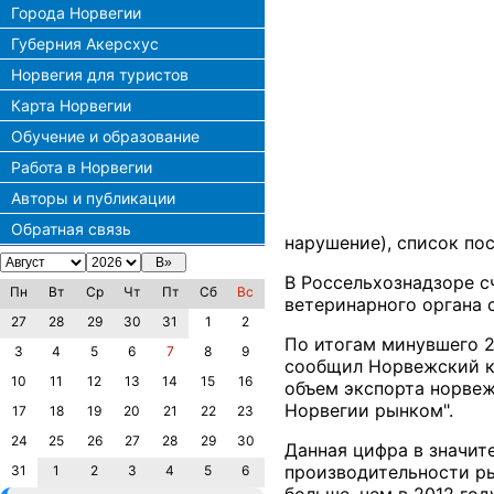
Города Норвегии
Губерния Акерсхус
Норвегия для туристов
Карта Норвегии
Обучение и образование
Работа в Норвегии
Авторы и публикации
Обратная связь
нарушение), список по
В Россельхознадзоре с
Пн
Вт
Ср
Чт
Пт
Сб
Вс
ветеринарного органа 
27
28
29
30
31
1
2
По итогам минувшего 20
3
4
5
6
7
8
9
сообщил Норвежский ко
10
11
12
13
14
15
16
объем экспорта норвеж
Норвегии рынком".
17
18
19
20
21
22
23
24
25
26
27
28
29
30
Данная цифра в значит
производительности ры
31
1
2
3
4
5
6