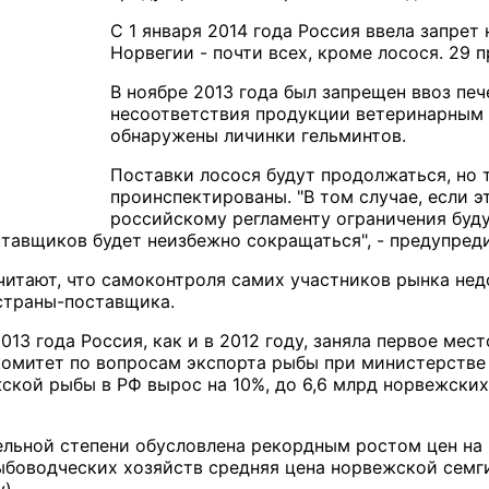
С 1 января 2014 года Россия ввела запрет
Норвегии - почти всех, кроме лосося. 29 
В ноябре 2013 года был запрещен ввоз пе
несоответствия продукции ветеринарным 
обнаружены личинки гельминтов.
Поставки лосося будут продолжаться, но 
проинспектированы. "В том случае, если э
российскому регламенту ограничения буду
ставщиков будет неизбежно сокращаться", - предупред
читают, что самоконтроля самих участников рынка нед
страны-поставщика.
13 года Россия, как и в 2012 году, заняла первое мес
митет по вопросам экспорта рыбы при министерстве р
ской рыбы в РФ вырос на 10%, до 6,6 млрд норвежских
ельной степени обусловлена рекордным ростом цен на 
боводческих хозяйств средняя цена норвежской семги с