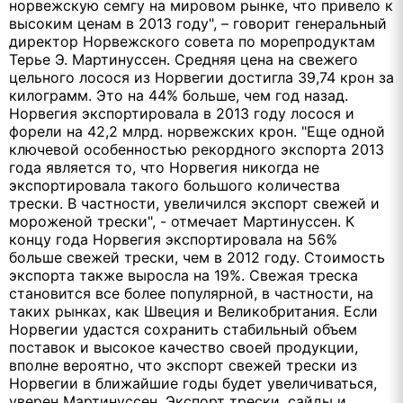
норвежскую семгу на мировом рынке, что привело к
высоким ценам в 2013 году", – говорит генеральный
директор Норвежского совета по морепродуктам
Терье Э. Мартинуссен. Средняя цена на свежего
цельного лосося из Норвегии достигла 39,74 крон за
килограмм. Это на 44% больше, чем год назад.
Норвегия экспортировала в 2013 году лосося и
форели на 42,2 млрд. норвежских крон. "Еще одной
ключевой особенностью рекордного экспорта 2013
года является то, что Норвегия никогда не
экспортировала такого большого количества
трески. В частности, увеличился экспорт свежей и
мороженой трески", - отмечает Мартинуссен. К
концу года Норвегия экспортировала на 56%
больше свежей трески, чем в 2012 году. Стоимость
экспорта также выросла на 19%. Свежая треска
становится все более популярной, в частности, на
таких рынках, как Швеция и Великобритания. Если
Норвегии удастся сохранить стабильный объем
поставок и высокое качество своей продукции,
вполне вероятно, что экспорт свежей трески из
Норвегии в ближайшие годы будет увеличиваться,
уверен Мартинуссен. Экспорт трески, сайды и