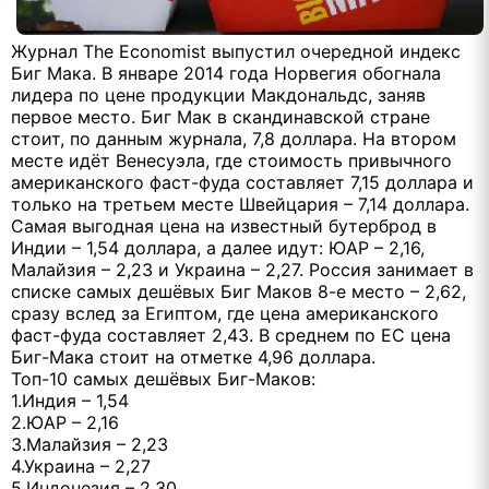
Журнал The Economist выпустил очередной индекс
Биг Мака. В январе 2014 года Норвегия обогнала
лидера по цене продукции Макдональдс, заняв
первое место. Биг Мак в скандинавской стране
стоит, по данным журнала, 7,8 доллара. На втором
месте идёт Венесуэла, где стоимость привычного
американского фаст-фуда составляет 7,15 доллара и
только на третьем месте Швейцария – 7,14 доллара.
Самая выгодная цена на известный бутерброд в
Индии – 1,54 доллара, а далее идут: ЮАР – 2,16,
Малайзия – 2,23 и Украина – 2,27. Россия занимает в
списке самых дешёвых Биг Маков 8-е место – 2,62,
сразу вслед за Египтом, где цена американского
фаст-фуда составляет 2,43. В среднем по ЕС цена
Биг-Мака стоит на отметке 4,96 доллара.
Топ-10 самых дешёвых Биг-Маков:
1.Индия – 1,54
2.ЮАР – 2,16
3.Малайзия – 2,23
4.Украина – 2,27
5.Индонезия – 2,30