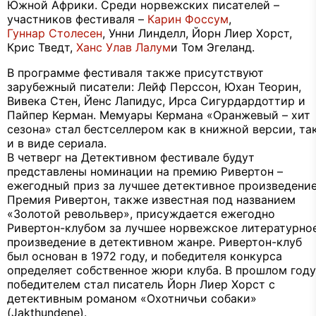
Южной Африки. Среди норвежских писателей –
участников фестиваля –
Карин Фоссум
,
Гуннар Столесен
, Унни Линделл, Йорн Лиер Хорст,
Крис Тведт,
Ханс Улав Лалум
и Том Эгеланд.
В программе фестиваля также присутствуют
зарубежный писатели: Лейф Перссон, Юхан Теорин,
Вивека Стен, Йенс Лапидус, Ирса Сигурдардоттир и
Пайпер Керман. Мемуары Кермана «Оранжевый – хит
сезона» стал бестселлером как в книжной версии, та
и в виде сериала.
В четверг на Детективном фестивале будут
представлены номинации на премию Ривертон –
ежегодный приз за лучшее детективное произведение
Премия Ривертон, также известная под названием
«Золотой револьвер», присуждается ежегодно
Ривертон-клубом за лучшее норвежское литературно
произведение в детективном жанре. Ривертон-клуб
был основан в 1972 году, и победителя конкурса
определяет собственное жюри клуба. В прошлом году
победителем стал писатель Йорн Лиер Хорст с
детективным романом «Охотничьи собаки»
(Jakthundene).