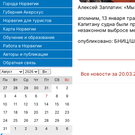
Города Норвегии
Алексей Заплатин: «Мы
Губерния Акерсхус
апомним, 13 января тр
Норвегия для туристов
Капитану судна были п
Карта Норвегии
незаконном выбросе м
Обучение и образование
опубликовано: БНИЦ/Шп
Работа в Норвегии
Авторы и публикации
Обратная связь
Все новости за 20.03.
Пн
Вт
Ср
Чт
Пт
Сб
Вс
27
28
29
30
31
1
2
3
4
5
6
7
8
9
10
11
12
13
14
15
16
17
18
19
20
21
22
23
24
25
26
27
28
29
30
31
1
2
3
4
5
6