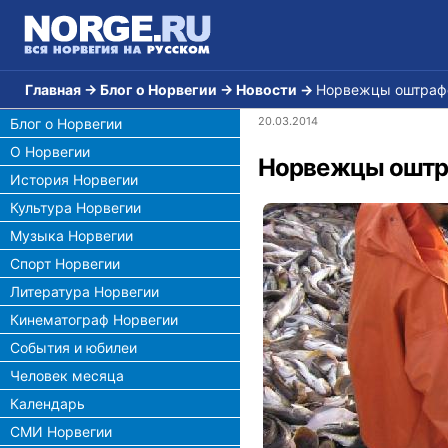
Главная
→
Блог о Норвегии
→
Новости
→
Норвежцы оштрафо
20.03.2014
Блог о Норвегии
О Норвегии
Норвежцы оштра
История Норвегии
Культура Норвегии
Музыка Норвегии
Спорт Норвегии
Литература Норвегии
Кинематограф Норвегии
События и юбилеи
Человек месяца
Календарь
СМИ Норвегии