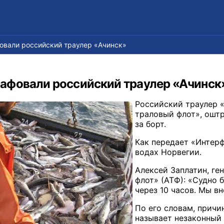
вали российский траулер «Ачинск»
фовали российский траулер «Ачинск
Российский траулер 
траловый флот», ошт
за борт.
Как передает «Интерф
водах Норвегии.
Алексей Заплатин, г
флот» (АТФ): «Судно 
через 10 часов. Мы в
По его словам, прич
называет незаконный 