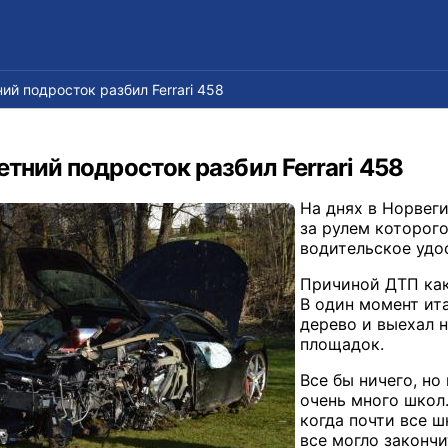
ий подросток разбил Ferrari 458
етний подросток разбил Ferrari 458
На днях в Норвеги
за рулем которог
водительское удо
Причиной ДТП как
В один момент ита
дерево и выехал 
площадок.
Все бы ничего, но
очень много школ
когда почти все ш
все могло закончи