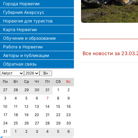
Города Норвегии
Губерния Акерсхус
Норвегия для туристов
Карта Норвегии
Обучение и образование
Работа в Норвегии
Все новости за 23.03.
Авторы и публикации
Обратная связь
Пн
Вт
Ср
Чт
Пт
Сб
Вс
27
28
29
30
31
1
2
3
4
5
6
7
8
9
10
11
12
13
14
15
16
17
18
19
20
21
22
23
24
25
26
27
28
29
30
31
1
2
3
4
5
6