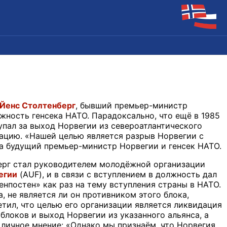
Йенс Столтенберг
, бывший премьер-министр
жность генсека НАТО. Парадоксально, что ещё в 1985
упал за выход Норвегии из североатлантического
дацию. «Нашей целью является разрыв Норвегии с
да будущий премьер-министр Норвегии и генсек НАТО.
берг стал руководителем молодёжной организации
егии
(AUF), и в связи с вступлением в должность дал
енпостен» как раз на тему вступления страны в НАТО.
, не является ли он противником этого блока,
тил, что целью его организации является ликвидация
блоков и выход Норвегии из указанного альянса, а
 личное мнение: «Однако мы признаём, что Норвегия,