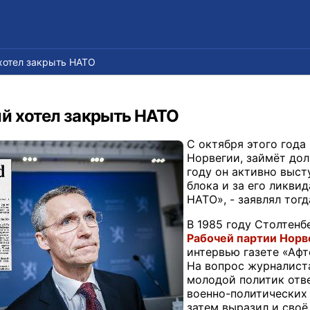
хотел закрыть НАТО
ый хотел закрыть НАТО
С октября этого года
Норвегии, займёт дол
году он активно выст
блока и за его ликви
НАТО», - заявлял тог
В 1985 году Столтен
Рабочей партии Норв
интервью газете «Афт
На вопрос журналиста
молодой политик отве
военно-политических 
затем выразил и своё