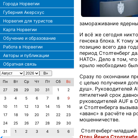
Города Норвегии
Губерния Акерсхус
Норвегия для туристов
замораживание ядерны
Карта Норвегии
И всё же сегодня никт
Обучение и образование
генсека блока. К тому
позицию всего два год
Работа в Норвегии
период Столтенберг да
Авторы и публикации
НАТО». Дело в том, чт
Обратная связь
крыло необходимо было
Сразу по окончании пр
Пн
Вт
Ср
Чт
Пт
Сб
Вс
с целью получения доп
душ». Руководителей A
27
28
29
30
31
1
2
пятилетний срок давно
3
4
5
6
7
8
9
руководителей AUF в О
10
11
12
13
14
15
16
и Столтенберга вызыва
«аванс» в расчёте на 
17
18
19
20
21
22
23
мошенничестве.
24
25
26
27
28
29
30
Столтенберг-младший п
31
1
2
3
4
5
6
Отец Йенса Столтенбе