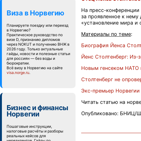
На пресс-конференции 
Виза в Норвегию
за проявленное к нему
«установление мира и 
Планируете поездку или переезд
в Норвегию?
Материалы по теме
:
Практическое руководство по
визе D, признанию дипломов
через NOKUT и получению ВНЖ в
Биография Йенса Стол
2026 году. Только актуальные
гайды, новости и полезные статьи
Йенс Столтенберг: Из-
для россиян — без воды и
бюрократии.
Новым генсеком НАТО 
Всё визу в Норвегию на сайте
visa.norge.ru
.
Столтенберг не опрове
Экс-премьер Норвегии 
Читать статью на норв
Бизнес и финансы
Норвегии
Опубликовано: БНИЦ/Ш
Пошаговые инструкции,
налоговые расчёты и разборы
реальных кейсов для
нерезидентов. Гайды по