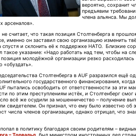
вероятно, сохранит ч
предъявим требования
члена альянса. Мы до
х арсеналов».
о не считает, что такая позиция Столтенберга в прошл
 же, именно он заставил свою организацию изменить тв
а спустя и склонить её к поддержке НАТО. Близкие сор
л такое указание: «Надо работать над тем, чтобы на 
о позиция молодёжной организации резко расходилась
 «обуздать».
едседательства Столтенберга в AUF разразился ещё о
олнительного государственного финансирования, когда
UF пытались освободить от ответственности за эти ма
сти по этим преступлениям истёк, и Столтенберг смог 
сло всё же осудили за мошенничество – получение вып
ли свидетелем. Он признал, что ему было известно об 
рост числа членов организации, однако отрицал, что з
опал в политику благодаря своим родителям – видны
рга – Торвальд
, был министром иностранных дел стран