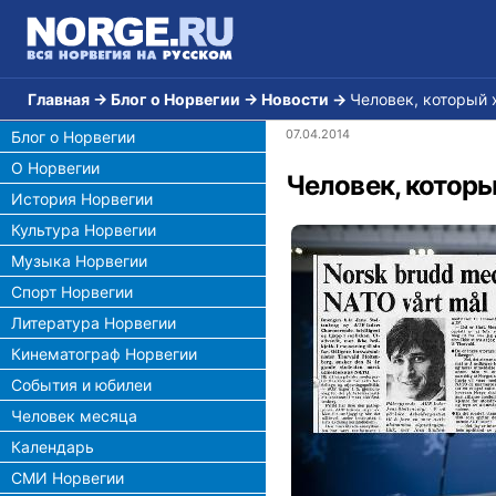
Главная
→
Блог о Норвегии
→
Новости
→
Человек, который 
07.04.2014
Блог о Норвегии
О Норвегии
Человек, котор
История Норвегии
Культура Норвегии
Музыка Норвегии
Спорт Норвегии
Литература Норвегии
Кинематограф Норвегии
События и юбилеи
Человек месяца
Календарь
СМИ Норвегии