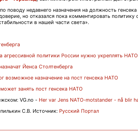
по поводу недавнего назначения на должность генсек
 доверие, но отказался пока комментировать политику 
стабильности в нашей части света».
тенберга
за агрессивной политики России нужно укреплять НАТО
назначат Йенса Столтенберга
рг возможное назначение на пост генсека НАТО
может занять пост генсека НАТО
ежском: VG.no -
Her var Jens NATO-motstander - nå blir h
пилькин С.В. Источник:
Русский Портал