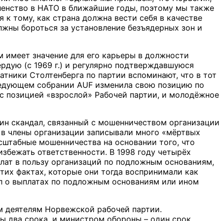
ленство в НАТО в ближайшие годы, поэтому мы также
 к тому, как страна должна вести себя в качестве
лжны бороться за установление безъядерных зон и
ом имеет значение для его карьеры в должности
ёрдую (с 1969 г.) и регулярно подтверждавшуюся
атники Столтенберга по партии вспоминают, что в тот
следующем собрании AUF изменила свою позицию по
 с позицией «взрослой» Рабочей партии, и молодёжное
дин скандал, связанный с мошенничеством организации
 в члены организации записывали много «мёртвых
сштабные мошенничества на основании того, что
избежать ответственности. В 1998 году четырёх
лат в пользу организаций по подложным основаниям,
этих фактах, которые они тогда воспринимали как
нал о выплатах по подложным основаниям или ином
м деятелям Норвежской рабочей партии.
ы два срока, и министром обороны – один срок.