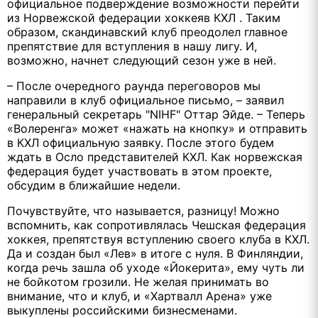
официальное подверждение возможности перейти
из Норвежской федерации хоккеяв КХЛ . Таким
образом, скандинавский клуб преодолел главное
препятствие для вступления в нашу лигу. И,
возможно, начнет следующий сезон уже в ней.
– После очередного раунда переговоров мы
направили в клуб официальное письмо, – заявил
генеральный секретарь "NIHF" Оттар Эйде. – Теперь
«Волеренга» может «нажать на кнопку» и отправить
в КХЛ официальную заявку. После этого будем
ждать в Осло представителей КХЛ. Как норвежская
федерация будет участвовать в этом проекте,
обсудим в ближайшие недели.
Почувствуйте, что называется, разницу! Можно
вспомнить, как сопротивлялась Чешская федерация
хоккея, препятствуя вступлению своего клуба в КХЛ.
Да и создан был «Лев» в итоге с нуля. В Финляндии,
когда речь зашла об уходе «Йокерита», ему чуть ли
не бойкотом грозили. Не желая принимать во
внимание, что и клуб, и «Хартвалл Арена» уже
выкуплены российскими бизнесменами.