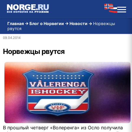
Главная
→
Блог о Норвегии
→
Новости
→
Норвежцы
рвутся
09.04.2014
Норвежцы рвутся
В прошлый четверг «Волеренга» из Осло получила