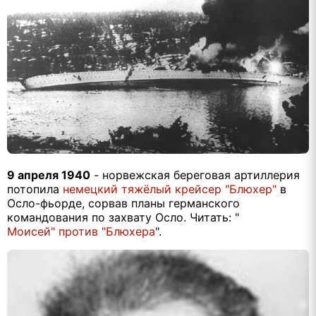
9 апреля 1940
- норвежская береговая артиллерия
потопила
немецкий тяжёлый крейсер "Блюхер"
в
Осло-фьорде, сорвав планы германского
командования по захвату Осло. Читать: "
Моисей" против "Блюхера
".