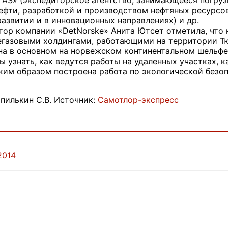
AS» (экспедиторское агентство, занимающееся погрузк
ефти, разработкой и производством нефтяных ресурсов
азвитии и в инновационных направлениях) и др.
ор компании «DetNorske» Анита Ютсет отметила, что 
егазовыми холдингами, работающими на территории Т
а в основном на норвежском континентальном шельфе,
ы узнать, как ведутся работы на удаленных участках, 
ким образом построена работа по экологической безопа
пилькин С.В. Источник:
Самотлор-экспресс
2014