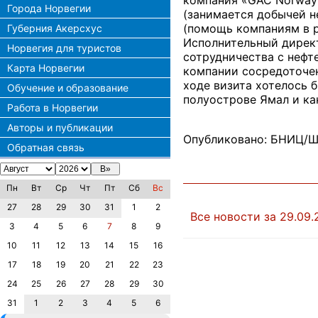
компания «GAC Norway 
Города Норвегии
(занимается добычей н
(помощь компаниям в р
Губерния Акерсхус
Исполнительный директ
Норвегия для туристов
сотрудничества с нефт
Карта Норвегии
компании сосредоточен
ходе визита хотелось б
Обучение и образование
полуострове Ямал и ка
Работа в Норвегии
Авторы и публикации
Опубликовано: БНИЦ/Ш
Обратная связь
Пн
Вт
Ср
Чт
Пт
Сб
Вс
27
28
29
30
31
1
2
Все новости за 29.09.
3
4
5
6
7
8
9
10
11
12
13
14
15
16
17
18
19
20
21
22
23
24
25
26
27
28
29
30
31
1
2
3
4
5
6