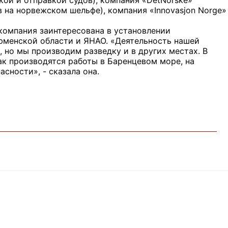
ой и отправкой судов), компания «DetNorske»
 на норвежском шельфе), компания «Innovasjon Norge»
компания заинтересована в установлении
юменской области и ЯНАО. «Деятельность нашей
 но мы производим разведку и в других местах. В
как производятся работы в Баренцевом море, на
сности», - сказала она.