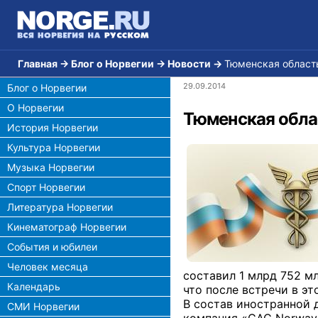
Главная
→
Блог о Норвегии
→
Новости
→
Тюменская область
29.09.2014
Блог о Норвегии
О Норвегии
Тюменская обла
История Норвегии
Культура Норвегии
Музыка Норвегии
Спорт Норвегии
Литература Норвегии
Кинематограф Норвегии
События и юбилеи
Человек месяца
составил 1 млрд 752 м
Календарь
что после встречи в э
В состав иностранной 
СМИ Норвегии