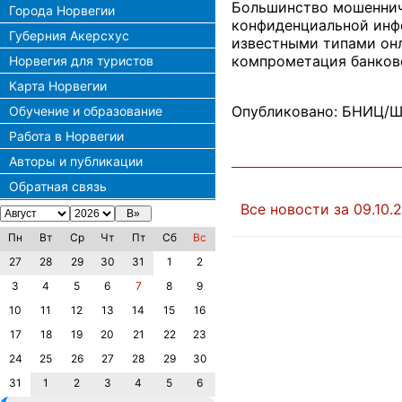
Большинство мошенниче
Города Норвегии
конфиденциальной инф
Губерния Акерсхус
известными типами онл
компрометация банковс
Норвегия для туристов
Карта Норвегии
Опубликовано: БНИЦ/Ш
Обучение и образование
Работа в Норвегии
Авторы и публикации
Обратная связь
Все новости за 09.10.
Пн
Вт
Ср
Чт
Пт
Сб
Вс
27
28
29
30
31
1
2
3
4
5
6
7
8
9
10
11
12
13
14
15
16
17
18
19
20
21
22
23
24
25
26
27
28
29
30
31
1
2
3
4
5
6