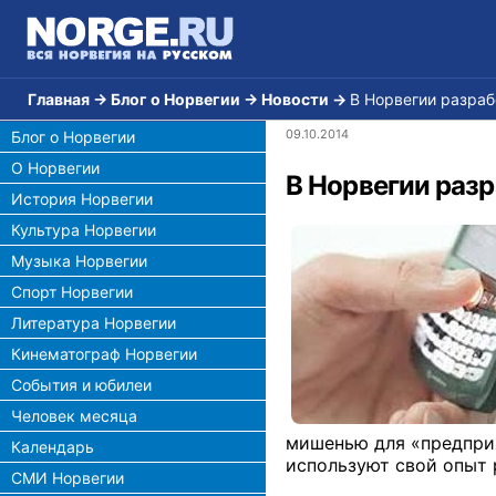
Главная
→
Блог о Норвегии
→
Новости
→
В Норвегии разра
09.10.2014
Блог о Норвегии
О Норвегии
В Норвегии раз
История Норвегии
Культура Норвегии
Музыка Норвегии
Спорт Норвегии
Литература Норвегии
Кинематограф Норвегии
События и юбилеи
Человек месяца
мишенью для «предпри
Календарь
используют свой опыт 
СМИ Норвегии