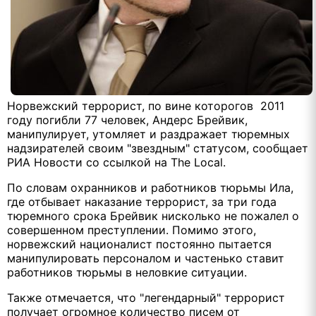
Норвежский террорист, по вине которогов 2011
году погибли 77 человек, Андерс Брейвик,
манипулирует, утомляет и раздражает тюремных
надзирателей своим "звездным" статусом, сообщает
РИА Новости со ссылкой на The Local.
По словам охранников и работников тюрьмы Ила,
где отбывает наказание террорист, за три года
тюремного срока Брейвик нисколько не пожалел о
совершенном преступлении. Помимо этого,
норвежский националист постоянно пытается
манипулировать персоналом и частенько ставит
работников тюрьмы в неловкие ситуации.
Также отмечается, что "легендарный" террорист
получает огромное количество писем от