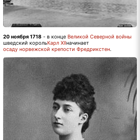
20 ноября 1718
- в конце
Великой Северной войны
шведский король
Карл XII
начинает
осаду норвежской крепости Фредрикстен
.