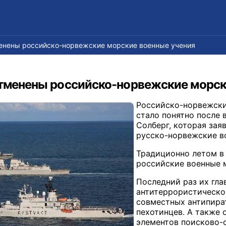
менены российско-норвежские морские военные учения
отменены российско-норвежские морск
Российско-норвежски
стало понятно после
Солберг, которая зая
русско-норвежские в
Традиционно летом в
российские военные 
Последний раз их гла
антитеррористическо
совместных антипира
пехотинцев. А также 
элементов поисково-