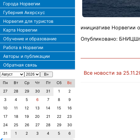
Города Норвегии
Губерния Акерсхус
Норвегия для туристов
инициативе Норвегии о
Карта Норвегии
Опубликовано: БНИЦШп
Обучение и образование
Работа в Норвегии
Авторы и публикации
Обратная связь
Все новости за 25.11.2
Пн
Вт
Ср
Чт
Пт
Сб
Вс
27
28
29
30
31
1
2
3
4
5
6
7
8
9
10
11
12
13
14
15
16
17
18
19
20
21
22
23
24
25
26
27
28
29
30
31
1
2
3
4
5
6