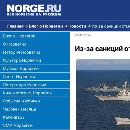
Главная
→
Блог о Норвегии
→
Новости
→
Из-за санкций от
25.11.2014
Блог о Норвегии
О Норвегии
Из-за санкций 
История Норвегии
Культура Норвегии
Музыка Норвегии
Спорт Норвегии
Литература Норвегии
Кинематограф Норвегии
События и юбилеи
Человек месяца
Календарь
СМИ Норвегии