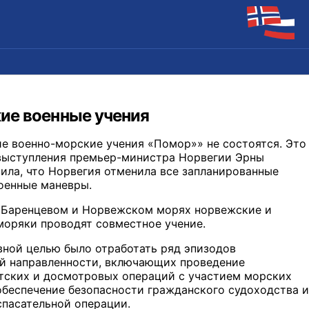
ие военные учения
е военно-морские учения «Помор»» не состоятся. Это
 выступления премьер-министра Норвегии Эрны
вила, что Норвегия отменила все запланированные
оенные маневры.
 Баренцевом и Норвежском морях норвежские и
моряки проводят совместное учение.
вной целью было отработать ряд эпизодов
й направленности, включающих проведение
тских и досмотровых операций с участием морских
обеспечение безопасности гражданского судоходства и
спасательной операции.