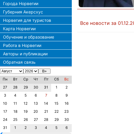
Города Норвегии
Губерния Акерсхус
Норвегия для туристов
Все новости за 01.12.2
Карта Норвегии
Обучение и образование
Работа в Норвегии
Авторы и публикации
Обратная связь
Пн
Вт
Ср
Чт
Пт
Сб
Вс
27
28
29
30
31
1
2
3
4
5
6
7
8
9
10
11
12
13
14
15
16
17
18
19
20
21
22
23
24
25
26
27
28
29
30
31
1
2
3
4
5
6