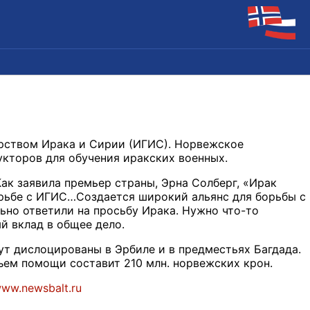
арством Ирака и Сирии (ИГИС). Норвежское
укторов для обучения иракских военных.
ак заявила премьер страны, Эрна Солберг, «Ирак
рьбе с ИГИС…Создается широкий альянс для борьбы с
ьно ответили на просьбу Ирака. Нужно что-то
й вклад в общее дело.
т дислоцированы в Эрбиле и в предместьях Багдада.
ем помощи составит 210 млн. норвежских крон.
www.newsbalt.ru