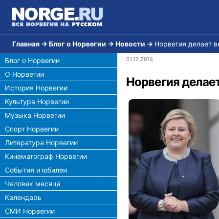
Главная
→
Блог о Норвегии
→
Новости
→
Норвегия делает в
01.12.2014
Блог о Норвегии
О Норвегии
Норвегия делае
История Норвегии
Культура Норвегии
Музыка Норвегии
Спорт Норвегии
Литература Норвегии
Кинематограф Норвегии
События и юбилеи
Человек месяца
Календарь
СМИ Норвегии