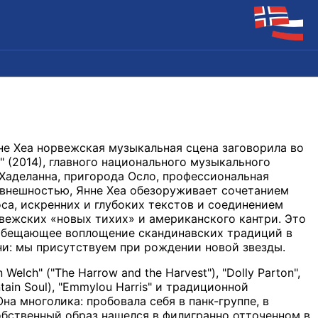
не Хеа норвежская музыкальная сцена заговорила во
" (2014), главного национального музыкального
Хаделанна, пригорода Осло, профессиональная
 внешностью, Янне Хеа обезоруживает сочетанием
са, искренних и глубоких текстов и соединением
вежских «новых тихих» и американского кантри. Это
обещающее воплощение скандинавских традиций в
ни: мы присутствуем при рождении новой звезды.
 Welch" ("The Harrow and the Harvest"), "Dolly Parton",
ntain Soul), "Emmylou Harris" и традиционной
на многолика: пробовала себя в панк-группе, в
обственный образ нашелся в филигранно отточенном в