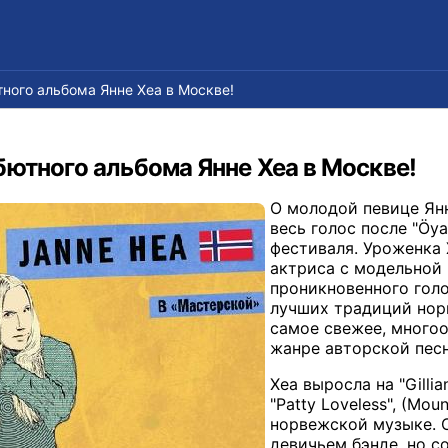
ного альбома Янне Хеа в Москве!
ютного альбома Янне Хеа в Москве!
О молодой певице Ян
весь голос после "Öya
фестиваля. Уроженка 
актриса с модельной
проникновенного голо
лучших традиций нор
самое свежее, много
жанре авторской пес
Хеа выросла на "Gillian
"Patty Loveless", (Mou
норвежской музыке. О
девичьем бэнде, но с