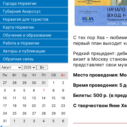
Города Норвегии
Губерния Акерсхус
Норвегия для туристов
Карта Норвегии
Обучение и образование
С тех пор Хеа – любим
первый план выходит к
Работа в Норвегии
Авторы и публикации
Редкий прецедент: дебю
визит в Москву станов
Обратная связь
представляет свои муз
Место проведения: Мос
Пн
Вт
Ср
Чт
Пт
Сб
Вс
27
28
29
30
31
1
2
Время проведения: 5 д
3
4
5
6
7
8
9
Билеты: 500 р. (в пред
10
11
12
13
14
15
16
С творчеством Янне Х
17
18
19
20
21
22
23
24
25
26
27
28
29
30
31
1
2
3
4
5
6