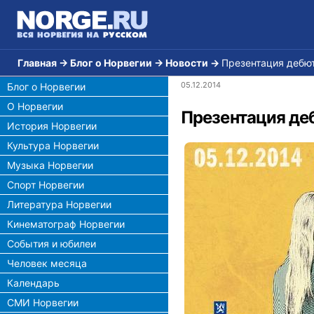
Главная
→
Блог о Норвегии
→
Новости
→
Презентация дебют
05.12.2014
Блог о Норвегии
О Норвегии
Презентация деб
История Норвегии
Культура Норвегии
Музыка Норвегии
Спорт Норвегии
Литература Норвегии
Кинематограф Норвегии
События и юбилеи
Человек месяца
Календарь
СМИ Норвегии