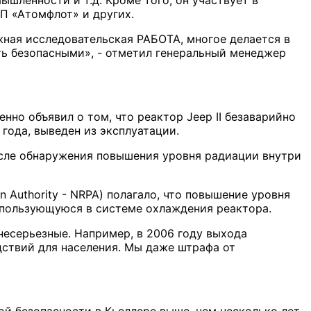
шленности и т.д. Кроме того, он участвует в
УП «Атомфлот» и других.
жная исследовательская РАБОТА, многое делается в
ть безопасными», - отметил генеральный менеджер
нно объявил о том, что реактор Jeep II безаварийно
 года, выведен из эксплуатации.
осле обнаружения повышения уровня радиации внутри
n Authority - NRPA) полагало, что повышение уровня
спользующуюся в системе охлаждения реактора.
несерьезные. Например, в 2006 году выхода
дствий для населения. Мы даже штрафа от