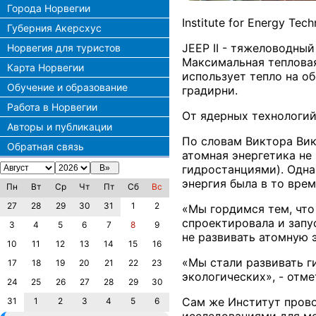
Города Норвегии
Institute for Energy Tec
Губерния Акерсхус
JEEP II - тяжеловодный
Норвегия для туристов
Максимальная тепловая
Карта Норвегии
использует тепло на о
Обучение и образование
градирни.
Работа в Норвегии
От ядерных технологий
Авторы и публикации
По словам Виктора Викс
Обратная связь
атомная энергетика не
гидростанциями). Одна
энергия была в то вре
Пн
Вт
Ср
Чт
Пт
Сб
Вс
27
28
29
30
31
1
2
«Мы гордимся тем, что
спроектировала и запус
3
4
5
6
7
8
9
не развивать атомную 
10
11
12
13
14
15
16
«Мы стали развивать ги
17
18
19
20
21
22
23
экологических», - отм
24
25
26
27
28
29
30
Сам же Институт прово
31
1
2
3
4
5
6