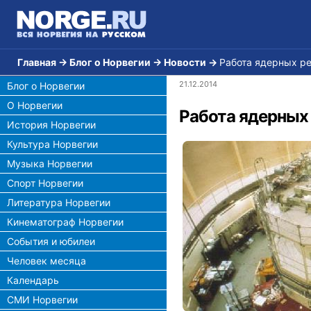
Главная
→
Блог о Норвегии
→
Новости
→
Работа ядерных ре
21.12.2014
Блог о Норвегии
О Норвегии
Работа ядерных 
История Норвегии
Культура Норвегии
Музыка Норвегии
Спорт Норвегии
Литература Норвегии
Кинематограф Норвегии
События и юбилеи
Человек месяца
Календарь
СМИ Норвегии