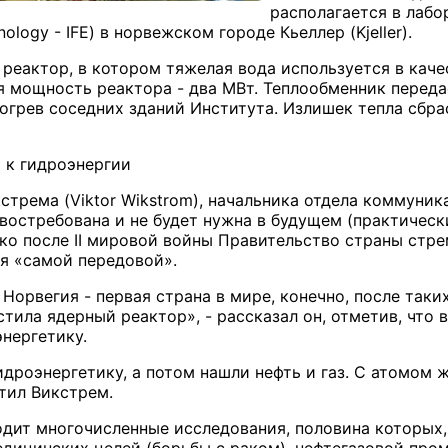
располагается в лабо
hnology - IFE) в норвежском городе Кьеллер (Kjeller).
 реактор, в котором тяжелая вода используется в каче
 мощность реактора - два МВт. Теплообменник переда
богрев соседних зданий Института. Излишек тепла сб
 к гидроэнергии
трема (Viktor Wikstrom), начальника отдела коммуник
 востребована и не будет нужна в будущем (практичес
ко после II мировой войны Правительство страны стре
мя «самой передовой».
 Норвегия - первая страна в мире, конечно, после так
тила ядерный реактор», - рассказал он, отметив, что 
энергетику.
дроэнергетику, а потом нашли нефть и газ. С атомом ж
етил Викстрем.
дит многочисленные исследования, половина которых, 