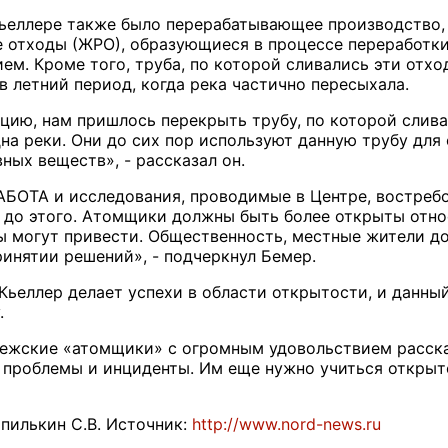
Кьеллере также было перерабатывающее производство,
отходы (ЖРО), образующиеся в процессе переработки, 
ем. Кроме того, труба, по которой сливались эти отх
в летний период, когда река частично пересыхала.
цию, нам пришлось перекрыть трубу, по которой слив
дна реки. Они до сих пор используют данную трубу для
ных веществ», - рассказал он.
АБОТА и исследования, проводимые в Центре, востребо
ь до этого. Атомщики должны быть более открыты относ
ы могут привести. Общественность, местные жители д
ринятии решений», - подчеркнул Бемер.
 Кьеллер делает успехи в области открытости, и данны
.
рвежские «атомщики» с огромным удовольствием расска
 проблемы и инциденты. Им еще нужно учиться открыто
пилькин С.В. Источник:
http://www.nord-news.ru