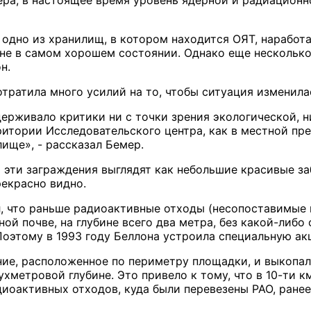
ра, в настоящее время уровень ядерной и радиационно
одно из хранилищ, в котором находится ОЯТ, наработа
не в самом хорошем состоянии. Однако еще несколько
н.
тратила много усилий на то, чтобы ситуация изменила
ерживало критики ни с точки зрения экологической, 
итории Исследовательского центра, как в местной прес
ще», - рассказал Бемер.
эти заграждения выглядят как небольшие красивые заб
рекрасно видно.
, что раньше радиоактивные отходы (несопоставимые 
ой почве, на глубине всего два метра, без какой-либо
Поэтому в 1993 году Беллона устроила специальную ак
ие, расположенное по периметру площадки, и выкопа
ухметровой глубине. Это привело к тому, что в 10-ти 
диоактивных отходов, куда были перевезены РАО, ране