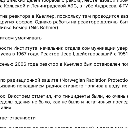
дицинских целей (борьбы с раком), нефтегазовой промы
а Кольской и Ленинградской АЭС, в губе Андреева, ФГ
отив реактора в Кьеллер, поскольку там проводится ва
других сферах. Однако работы на реакторе должны бы
ильс Бемер (Nils Bohmer).
читаем умалчивать
ности Института, начальник отдела коммуникации увере
уска в 1967 году. Реактор Jeep I, действовавший с 1951
осенью 2006 года реактор в Кьеллер был остановлен п
о радиационной защите (Norwegian Radiation Protectio
ызвано попаданием радиоактивного топлива в воду, и
ос, Викстрем отметил, что «инциденты были, но очень 
еделы здания не было, как не было и негативных после
чили».
тветственности