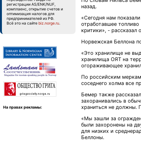
По словам Нильса Беме
регистрации AS/ENK/NUF,
назад.
комплаенс, открытие счетов и
оптимизация налогов для
«Сегодня нам показали 
предпринимателей из РФ.
Всё это на сайте
biz.norge.ru
.
отработавшее топливо 
критики», - рассказал о
Норвежская Беллона по
«Это хранилище не выд
хранилища ОЯТ на терр
огораживающее хранили
По российским меркам 
соседнего холма все п
Бемер также рассказал
захоранивались в обычн
храниться не должны. 
На правах рекламы:
«Мы зашли за огражден
были захоронены на дв
для низких и среднера
Беллоны.