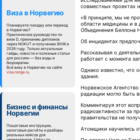
исследованиями для ме
совместных проектах н
Виза в Норвегию
«В принципе, мы не пр
области медицины и в 
Планируете поездку или переезд
Объединения Беллона Н
в Норвегию?
Практическое руководство по
визе D, признанию дипломов
Об инцидентах предпо
через NOKUT и получению ВНЖ в
2026 году. Только актуальные
Рассказывая о деятель
гайды, новости и полезные статьи
для россиян — без воды и
работает с момента зап
бюрократии.
Всё визу в Норвегию на сайте
Однако известно, что 
visa.norge.ru
.
здания.
Норвежское Агентство п
радиации могло быть в
Комментируя этот вопр
Бизнес и финансы
радиоактивности за пр
Норвегии
правительства не полу
Пошаговые инструкции,
Атомщики научились о
налоговые расчёты и разборы
реальных кейсов для
нерезидентов. Гайды по