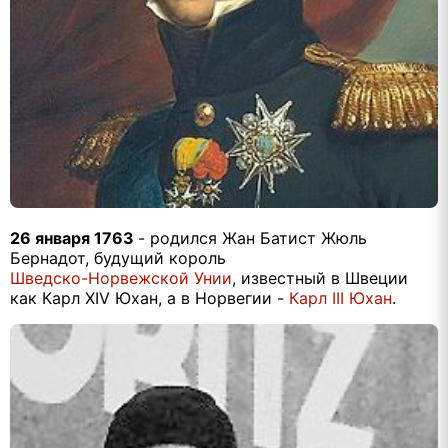
26 января 1763
- родился Жан Батист Жюль
Бернадот, будущий король
Шведско-Норвежской Унии
, известный в Швеции
как Карл XIV Юхан, а в Норвегии -
Карл III Юхан
.