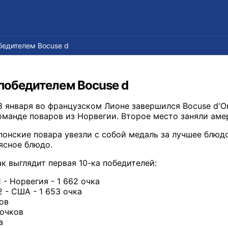
бедителем Bocuse d
победителем Bocuse d
8 января во французском Лионе завершился Bocuse d'Or
оманде поваров из Норвегии. Второе место заняли аме
понские повара увезли с собой медаль за лучшее блюдо
ясное блюдо.
ак выглядит первая 10-ка победителей:
1 - Норвегия - 1 662 очка
2 - США - 1 653 очка
ков
 очков
а