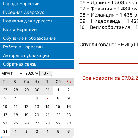
06 - Дания - 1 509 очко
Города Норвегии
07 - Франция - 1 484 о
Губерния Акерсхус
08 - Исландия - 1 435 
09 - Нидерланды - 1 42
Норвегия для туристов
10 - Великобритания - 1
Карта Норвегии
Обучение и образование
Опубликовано: БНИЦ/Ш
Работа в Норвегии
Авторы и публикации
Обратная связь
Все новости за 07.02.
Пн
Вт
Ср
Чт
Пт
Сб
Вс
27
28
29
30
31
1
2
3
4
5
6
7
8
9
10
11
12
13
14
15
16
17
18
19
20
21
22
23
24
25
26
27
28
29
30
31
1
2
3
4
5
6