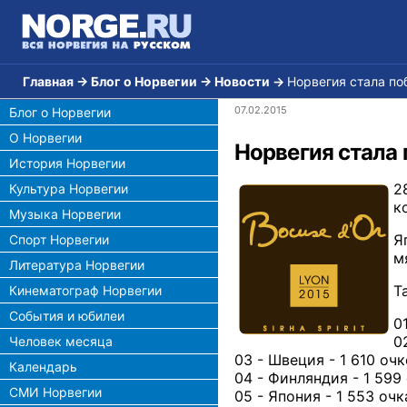
Главная
→
Блог о Норвегии
→
Новости
→
Норвегия стала по
07.02.2015
Блог о Норвегии
О Норвегии
Норвегия стала 
История Норвегии
2
Культура Норвегии
к
Музыка Норвегии
Я
Спорт Норвегии
м
Литература Норвегии
Т
Кинематограф Норвегии
События и юбилеи
0
0
Человек месяца
03 - Швеция - 1 610 оч
Календарь
04 - Финляндия - 1 599
СМИ Норвегии
05 - Япония - 1 553 очк