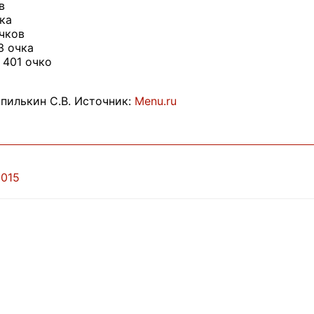
в
чка
очков
3 очка
 401 очко
пилькин С.В. Источник:
Menu.ru
2015