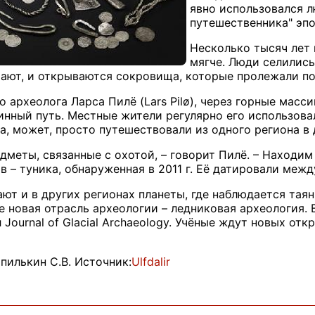
явно использовался л
путешественника" эпо
Несколько тысяч лет 
мягче. Люди селились
тают, и открываются сокровища, которые пролежали по
 археолога Ларса Пилё (Lars Pilø), через горные масс
ринный путь. Местные жители регулярно его использова
, может, просто путешествовали из одного региона в 
дметы, связанные с охотой, – говорит Пилё. – Находим
 – туника, обнаруженная в 2011 г. Её датировали между
т и в других регионах планеты, где наблюдается таяни
е новая отрасль археологии – ледниковая археология. 
Journal of Glacial Archaeology. Учёные ждут новых от
илькин С.В. Источник:
Ulfdalir