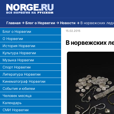
Главная
→
Блог о Норвегии
→
Новости
→
В норвежских лед
15.02.2015
Блог о Норвегии
О Норвегии
В норвежских л
История Норвегии
Культура Норвегии
Музыка Норвегии
Спорт Норвегии
Литература Норвегии
Кинематограф Норвегии
События и юбилеи
Человек месяца
Календарь
СМИ Норвегии