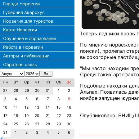
Города Норвегии
Губерния Акерсхус
Норвегия для туристов
Карта Норвегии
Теперь ледники вновь 
Обучение и образование
По мнению норвежского
Работа в Норвегии
поиски), пролегал ста
Авторы и публикации
высокогорные пастбища
Обратная связь
"Мы часто находим пре
Среди таких артефактов
Пн
Вт
Ср
Чт
Пт
Сб
Вс
Подобные находки делаю
27
28
29
30
31
1
2
Альпах. Появилась даж
ноябре запущен журнал 
3
4
5
6
7
8
9
10
11
12
13
14
15
16
Опубликовано: БНИЦ/Шп
17
18
19
20
21
22
23
24
25
26
27
28
29
30
31
1
2
3
4
5
6