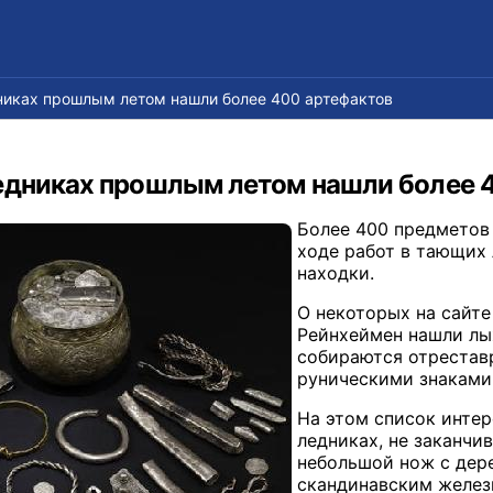
никах прошлым летом нашли более 400 артефактов
едниках прошлым летом нашли более 
Более 400 предметов
ходе работ в тающих 
находки.
О некоторых на сайте
Рейнхеймен нашли лы
собираются отреставр
руническими знаками.
На этом список интер
ледниках, не заканчи
небольшой нож с дер
скандинавским желез