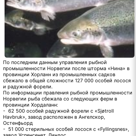
По последним данным управления рыбной
промышленности Норвегии после шторма «Нина» в
провинции Хорланн из промышленных садков
сбежало в общей сложности 127 000 особей лосося
и радужной форели.
По информации правления рыбной промышленности
Норвегии рыба сбежала со следующих ферм в
провинции Хордаланн:
- 62 500 особей радужной форели с «Sjøtroll
Havbruk», завод расположен в Ангелскор,
Остенфьорд
- 51 000 стерильных особей лосося с «Fyllingsnes»,
завод Успенсенет, Линдос