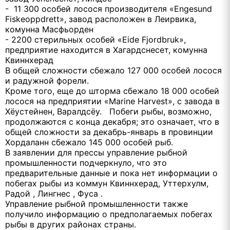
- 11 300 особей лосося производителя «Engesund
Fiskeoppdrett», завод расположен в Леирвика,
комунна Масфьорден
- 2200 стерильных особей «Eide Fjordbruk»,
предприятие находится в Хагардснесет, комунна
Квиннхерад
В общей сложности сбежало 127 000 особей лосося
и радужной форели.
Кроме того, еще до шторма сбежало 18 000 особей
лосося на предприятии «Marine Harvest», с завода в
Хёустейнен, Варалдсёу. Побеги рыбы, возможно,
продолжаются с конца декабря; это означает, что в
общей сложности за декабрь-январь в провинции
Хордаланн сбежало 145 000 особей рыб.
В заявлении для прессы управление рыбной
промышленности подчеркнуло, что это
предварительные данные и пока нет информации о
побегах рыбы из коммун Квиннхерад, Уттерхулм,
Радой , Лингнес , Фуса .
Управление рыбной промышленности также
получило информацию о предполагаемых побегах
рыбы в других районах страны.