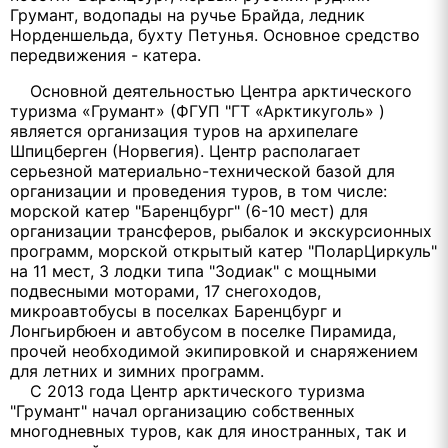
Грумант, водопады на ручье Брайда, ледник
Норденшельда, бухту Петунья. Основное средство
передвижения - катера.
Oсновной деятельностью Центра арктического
туризма «Грумант» (ФГУП "ГТ «Арктикуголь» )
является организация туров на архипелаге
Шпицберген (Норвегия). Центр располагает
серьезной материально-технической базой для
организации и проведения туров, в том числе:
морской катер "Баренцбург" (6-10 мест) для
организации трансферов, рыбалок и экскурсионных
программ, морской открытый катер "ПоларЦиркуль"
на 11 мест, 3 лодки типа "Зодиак" с мощными
подвесными моторами, 17 снегоходов,
микроавтобусы в поселках Баренцбург и
Лонгьирбюен и автобусом в поселке Пирамида,
прочей необходимой экипировкой и снаряжением
для летних и зимних программ.
С 2013 года Центр арктического туризма
"Грумант" начал организацию собственных
многодневных туров, как для иностранных, так и